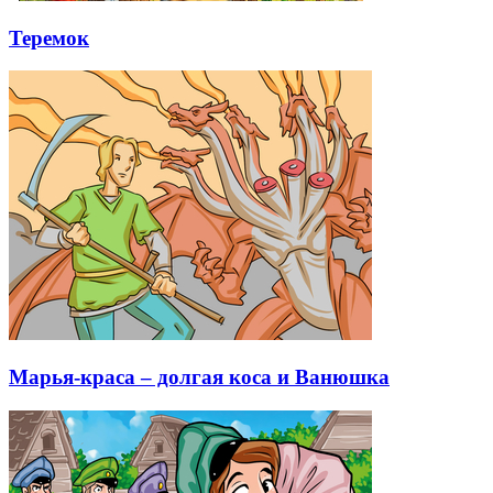
Теремок
Марья-краса – долгая коса и Ванюшка