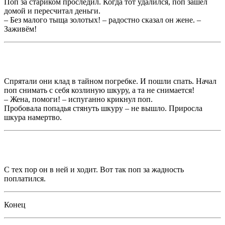
Поп за стариком проследил. Когда тот удалился, поп зашёл
домой и пересчитал деньги.
– Без малого тыща золотых! – радостно сказал он жене. –
Заживём!
Спрятали они клад в тайном погребке. И пошли спать. Начал
поп снимать с себя козлиную шкуру, а та не снимается!
– Жена, помоги! – испуганно крикнул поп.
Пробовала попадья стянуть шкуру – не вышло. Приросла
шкура намертво.
С тех пор он в ней и ходит. Вот так поп за жадность
поплатился.
Конец