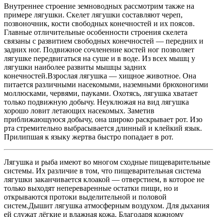
Внутреннее строение земноводных рассмотрим также на
примере лягушки. Скелет лягушки составляют череп,
позвоночник, кости свободных конечностей и их поясов.
Главные отличительные особенности строения скелета
связаны с развитием свободных конечностей — передних и
задних ног. Подвижное сочленение костей ног позволяет
лягушке передвигаться на суше и в воде. Из всех мышц у
лягушки наиболее развиты мышцы задних
конечностей.Взрослая лягушка — хищное животное. Она
питается различными насекомыми, наземными брюхоногими
моллюсками, червями, пауками. Охотясь, лягушка хватает
только подвижную добычу. Неуклюжая на вид лягушка
хорошо ловит летающих насекомых. Заметив
приближающуюся добычу, она широко раскрывает рот. Изо
рта стремительно выбрасывается длинный и клейкий язык.
Прилипшая к языку жертва быстро попадает в рот.
Лягушка и рыба имеют во многом сходные пищеварительные
системы. Их различие в том, что пищеварительная система
лягушки заканчивается клоакой — отверстием, в которое не
только выходят непереваренные остатки пищи, но и
открываются протоки выделительной и половой
систем.Дышит лягушка атмосферным воздухом. Для дыхания
ей служат лёгкие и влажная кожа. Благодаря кожному