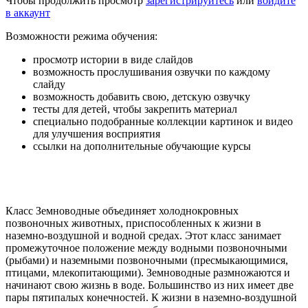
Чтобы продолжить просмотр
зарегистрируйтесь
или
войдите
в аккаунт
Возможности режима обучения:
просмотр истории в виде слайдов
возможность прослушивания озвучки по каждому
слайду
возможность добавить свою, детскую озвучку
тесты для детей, чтобы закрепить материал
специально подобранные коллекции картинок и видео
для улучшения восприятия
ссылки на дополнительные обучающие курсы
Класс Земноводные объединяет холоднокровных
позвоночных животных, приспособленных к жизни в
наземно-воздушной и водной средах. Этот класс занимает
промежуточное положение между водными позвоночными
(рыбами) и наземными позвоночными (пресмыкающимися,
птицами, млекопитающими). Земноводные размножаются и
начинают свою жизнь в воде. Большинство из них имеет две
пары пятипалых конечностей. К жизни в наземно-воздушной