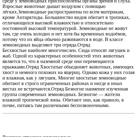
среде у земноводных приспособлены органы зрения и слуха.
Взрослые животные дышат воздухом с помощью
лёгких.Земноводные распространены по всем материкам,
кроме Антарктиды. Большинство видов обитает в тропиках,
отличающихся высокой влажностью и относительно
постоянной высокой температурой. Земноводные не живут
там, где очень холодно и нет хотя бы временных водоёмов,
потому что их яйца обычно развиваются в воде. В классе
земноводных выделяют три отряда.Отряд
Бесхвостые наиболее многочислен. Сюда относят лягушек и
жаб. Одной из характерных особенностей этих животных
является то, что в наземной среде они перемещаются
прыжками.Отряд Хвостатые объединяет животных, имеющих
хвост и немного похожих на ящериц. Однако кожа у них голая
и влажная, как у лягушек. Многие хвостатые земноводные
обитают в строго ограниченных районах и нигде в иных
местах не встречаются.Отряд Безногие наименее изученная
группа современных земноводных. Безногие — жители
влажной тропической зоны. Обитают они, как правило, в
почве, питаясь там различными беспозвоночными.