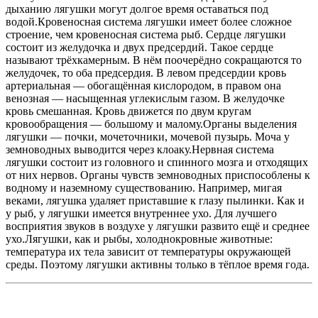
дыханию лягушки могут долгое время оставаться под
водой.Кровеносная система лягушки имеет более сложное
строение, чем кровеносная система рыб. Сердце лягушки
состоит из желудочка и двух предсердий. Такое сердце
называют трёхкамерным. В нём поочерёдно сокращаются то
желудочек, то оба предсердия. В левом предсердии кровь
артериальная — обогащённая кислородом, в правом она
венозная — насыщенная углекислым газом. В желудочке
кровь смешанная. Кровь движется по двум кругам
кровообращения — большому и малому.Органы выделения
лягушки — почки, мочеточники, мочевой пузырь. Моча у
земноводных выводится через клоаку.Нервная система
лягушки состоит из головного и спинного мозга и отходящих
от них нервов. Органы чувств земноводных приспособлены к
водному и наземному существованию. Например, мигая
веками, лягушка удаляет приставшие к глазу пылинки. Как и
у рыб, у лягушки имеется внутреннее ухо. Для лучшего
восприятия звуков в воздухе у лягушки развито ещё и среднее
ухо.Лягушки, как и рыбы, холоднокровные животные:
температура их тела зависит от температуры окружающей
среды. Поэтому лягушки активны только в тёплое время года.