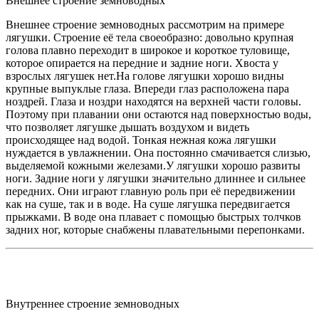
Внешнее строение земноводных
Внешнее строение земноводных рассмотрим на примере
лягушки. Строение её тела своеобразно: довольно крупная
голова плавно переходит в широкое и короткое туловище,
которое опирается на передние и задние ноги. Хвоста у
взрослых лягушек нет.На голове лягушки хорошо видны
крупные выпуклые глаза. Впереди глаз расположена пара
ноздрей. Глаза и ноздри находятся на верхней части головы.
Поэтому при плавании они остаются над поверхностью воды,
что позволяет лягушке дышать воздухом и видеть
происходящее над водой. Тонкая нежная кожа лягушки
нуждается в увлажнении. Она постоянно смачивается слизью,
выделяемой кожными железами.У лягушки хорошо развиты
ноги. Задние ноги у лягушки значительно длиннее и сильнее
передних. Они играют главную роль при её передвижении
как на суше, так и в воде. На суше лягушка передвигается
прыжками. В воде она плавает с помощью быстрых толчков
задних ног, которые снабжены плавательными перепонками.
Внутреннее строение земноводных