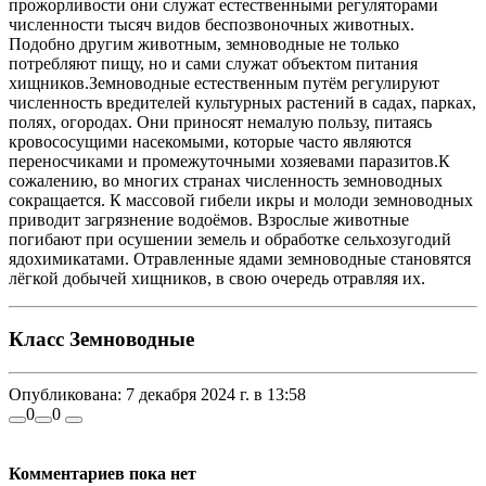
прожорливости они служат естественными регуляторами
численности тысяч видов беспозвоночных животных.
Подобно другим животным, земноводные не только
потребляют пищу, но и сами служат объектом питания
хищников.Земноводные естественным путём регулируют
численность вредителей культурных растений в садах, парках,
полях, огородах. Они приносят немалую пользу, питаясь
кровососущими насекомыми, которые часто являются
переносчиками и промежуточными хозяевами паразитов.К
сожалению, во многих странах численность земноводных
сокращается. К массовой гибели икры и молоди земноводных
приводит загрязнение водоёмов. Взрослые животные
погибают при осушении земель и обработке сельхозугодий
ядохимикатами. Отравленные ядами земноводные становятся
лёгкой добычей хищников, в свою очередь отравляя их.
Класс Земноводные
Опубликована:
7 декабря 2024 г. в 13:58
0
0
Комментариев пока нет