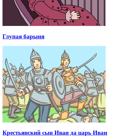
Глупая барыня
Крестьянский сын Иван да царь Иван