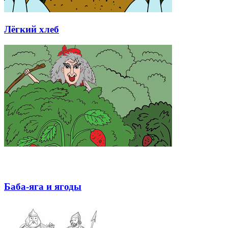
Лёгкий хлеб
Баба-яга и ягоды