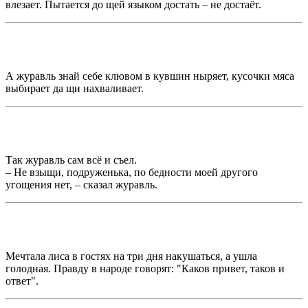
влезает. Пытается до щей языком достать – не достаёт.
А журавль знай себе клювом в кувшин ныряет, кусочки мяса
выбирает да щи нахваливает.
Так журавль сам всё и съел.
– Не взыщи, подруженька, по бедности моей другого
угощения нет, – сказал журавль.
Мечтала лиса в гостях на три дня накушаться, а ушла
голодная. Правду в народе говорят: "Каков привет, таков и
ответ".