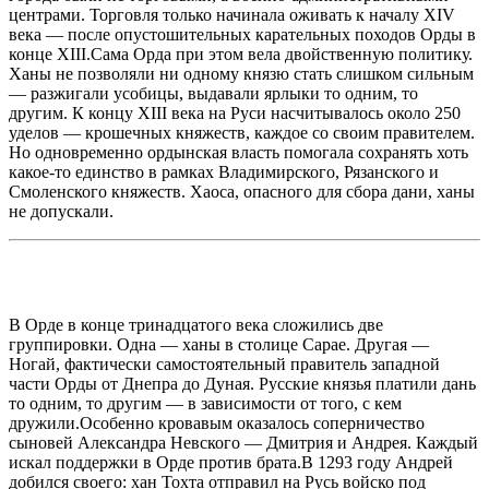
центрами. Торговля только начинала оживать к началу XIV
века — после опустошительных карательных походов Орды в
конце XIII.Сама Орда при этом вела двойственную политику.
Ханы не позволяли ни одному князю стать слишком сильным
— разжигали усобицы, выдавали ярлыки то одним, то
другим. К концу XIII века на Руси насчитывалось около 250
уделов — крошечных княжеств, каждое со своим правителем.
Но одновременно ордынская власть помогала сохранять хоть
какое-то единство в рамках Владимирского, Рязанского и
Смоленского княжеств. Хаоса, опасного для сбора дани, ханы
не допускали.
В Орде в конце тринадцатого века сложились две
группировки. Одна — ханы в столице Сарае. Другая —
Ногай, фактически самостоятельный правитель западной
части Орды от Днепра до Дуная. Русские князья платили дань
то одним, то другим — в зависимости от того, с кем
дружили.Особенно кровавым оказалось соперничество
сыновей Александра Невского — Дмитрия и Андрея. Каждый
искал поддержки в Орде против брата.В 1293 году Андрей
добился своего: хан Тохта отправил на Русь войско под