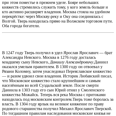
при этом поместье в прежнем уделе. Бояре небольших
княжеств стремились служить тому, у кого земель больше и
кто активно расширяет владения. Москва стояла на удобном
перекрёстке: через Москву-реку и Оку она соединялась с
Волгой. Тверь находилась прямо на Волжском торговом пути.
Оба города богатели.
В 1247 году Тверь получил в удел Ярослав Ярославич — брат
Александра Невского. Москва в 1276 году досталась
младшему сыну Невского,
Даниилу Александровичу
.Даниил
оказался умелым правителем. В 1300 году он отвоевал у
Рязани Коломну, затем унаследовал Переяславское княжество
— и разом удвоил свои владения. Историк Любавский писал,
что Московское княжество стало крупнейшим и самым
населённым во всей Суздальской земле. После смерти
Даниила в 1303 году его сын Юрий отнял у Смоленского
княжества Можайск. Теперь вся река Москва с притоками
находилась под московским контролем.Тверь тоже боролась за
власть. В 1304 году ярлык на великое княжение по праву
родового старшинства получил Михаил Ярославич Тверской.
По тогдашним правилам наследования московские князья не