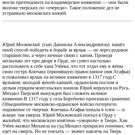
могли претендовать на владимирское княжение — они были
моложе тверских по «очереди». Такое положение дел не
устраивало московских князей.
Юрий Московский
(сын Даниилы Александровича)
нашёл
иной способ победить в борьбе за ярлык — не через родовое
старшинство, а через личные связи с ханом. Проведя
несколько лет при дворе в Орде, он сумел настолько
расположить к себе хана Узбе́ка, что тот отдал ему в жёны
свою сестру Кончаку (принявшую православное имя Агафья)
и пожаловал ярлык на великое княжение в 1317 году.С
ярлыком, молодой женой-ханшей, ордынским послом и
целым отрядом монгольских воинов Юрий вернулся на Русь.
Михаил Тверской вынужден был сложить великое
княжение.В 1317 году у села Бортéнево произошло сражение.
Объединённое московско-ордынское войско потерпело
поражение от тверчан. Кончака-Агафья попала в плен — и
вскоре там умерла. Юрий Московский поехал в Орду с
жалобой, что московскую княгиню «уморили» в Твери. Хан
Узбек вызвал Михаила на суд.Михаил прекрасно понимал, что
едет на смерть. Но не поехать — значит навлечь на Тверь