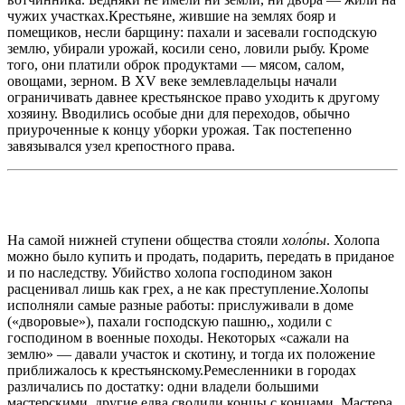
чужих участках.Крестьяне, жившие на землях бояр и
помещиков, несли барщину: пахали и засевали господскую
землю, убирали урожай, косили сено, ловили рыбу. Кроме
того, они платили оброк продуктами — мясом, салом,
овощами, зерном. В XV веке землевладельцы начали
ограничивать давнее крестьянское право уходить к другому
хозяину. Вводились особые дни для переходов, обычно
приуроченные к концу уборки урожая. Так постепенно
завязывался узел крепостного права.
На самой нижней ступени общества стояли
холо́пы
. Холопа
можно было купить и продать, подарить, передать в приданое
и по наследству. Убийство холопа господином закон
расценивал лишь как грех, а не как преступление.Холопы
исполняли самые разные работы: прислуживали в доме
(«дворовые»), пахали господскую пашню,, ходили с
господином в военные походы. Некоторых «сажали на
землю» — давали участок и скотину, и тогда их положение
приближалось к крестьянскому.Ремесленники в городах
различались по достатку: одни владели большими
мастерскими, другие едва сводили концы с концами. Мастера