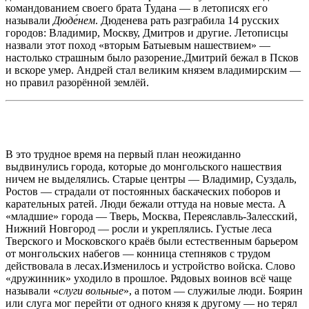
командованием своего брата Тудана — в летописях его
называли
Дюде́нем
. Дюденева рать разграбила 14 русских
городов: Владимир, Москву, Дмитров и другие. Летописцы
назвали этот поход «вторым Батыевым нашествием» —
настолько страшным было разорение.Дмитрий бежал в Псков
и вскоре умер. Андрей стал великим князем владимирским —
но правил разорённой землёй.
В это трудное время на первый план неожиданно
выдвинулись города, которые до монгольского нашествия
ничем не выделялись. Старые центры — Владимир, Суздаль,
Ростов — страдали от постоянных баскаческих поборов и
карательных ратей. Люди бежали оттуда на новые места. А
«младшие» города — Тверь, Москва, Переяславль-Залесский,
Нижний Новгород — росли и укреплялись. Густые леса
Тверского и Московского краёв были естественным барьером
от монгольских набегов — конница степняков с трудом
действовала в лесах.Изменилось и устройство войска. Слово
«дружинник» уходило в прошлое. Рядовых воинов всё чаще
называли «
слуги вольные
», а потом — служилые люди. Боярин
или слуга мог перейти от одного князя к другому — но терял