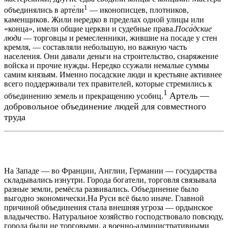
1
объединялись в арте́ли
— иконописцев, плотников,
каменщиков. Жили нередко в пределах одной улицы или
«конца», имели общие церкви и судебные права.
Поса́дские
люди
— торговцы и ремесленники, жившие на посаде у стен
кремля, — составляли небольшую, но важную часть
населения. Они давали деньги на строительство, снаряжение
войска и прочие нужды. Нередко ссужали немалые суммы
самим князьям. Именно посадские люди и крестьяне активнее
всего поддерживали тех правителей, которые стремились к
1
Артель
—
объединению земель и прекращению усобиц.
добровольное объединение людей для совместного
труда
На Западе — во Франции, Англии, Германии — государства
складывались изнутри. Города богатели, торговля связывала
разные земли, ремёсла развивались. Объединение было
выгодно экономически.На Руси всё было иначе. Главной
причиной объединения стала внешняя угроза — ордынское
владычество. Натуральное хозяйство господствовало повсюду,
города были не торговыми, а военно-административными