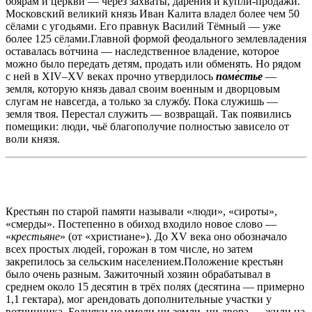
боярам и церкви — через захваты, дарения и купли-продажи.
Московский великий князь Иван Калита владел более чем 50
сёлами с угодьями. Его правнук Василий Тёмный — уже
более 125 сёлами.Главной формой феодального землевладения
оставалась во́тчина — наследственное владение, которое
можно было передать детям, продать или обменять. Но рядом
с ней в XIV–XV веках прочно утвердилось
поме́стье
—
земля, которую князь давал своим военным и дворцовым
слугам не навсегда, а только за службу. Пока служишь —
земля твоя. Перестал служить — возвращай. Так появились
помещики: люди, чьё благополучие полностью зависело от
воли князя.
Крестьян по старой памяти называли «люди», «сироты»,
«смерды». Постепенно в обиход входило новое слово —
«
крестьяне
» (от «христиане»). До XV века оно обозначало
всех простых людей, горожан в том числе, но затем
закрепилось за сельским населением.Положение крестьян
было очень разным. Зажиточный хозяин обрабатывал в
среднем около 15 десятин в трёх полях (десятина — примерно
1,1 гектара), мог арендовать дополнительные участки у
вотчинника. Бедняки не имели ни земли, ни двора — жили на