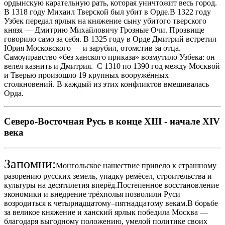
ордынскую карательную рать, которая уничтожит весь город.
В 1318 году Михаил Тверской был убит в Орде.В 1322 году
Узбек передал ярлык на княжение сыну убитого тверского
князя — Дмитрию Михайловичу Грозные Очи. Прозвище
говорило само за себя. В 1325 году в Орде Дмитрий встретил
Юрия Московского — и зарубил, отомстив за отца.
Самоуправство «без ханского приказа» возмутило Узбека: он
велел казнить и Дмитрия. С 1310 по 1390 год между Москвой
и Тверью произошло 19 крупных вооружённых
столкновений. В каждый из этих конфликтов вмешивалась
Орда.
Северо-Восточная Русь в конце XIII - начале XIV
века
Запомни:
Монгольское нашествие привело к страшному
разорению русских земель, упадку ремёсел, строительства и
культуры на десятилетия вперёд.Постепенное восстановление
экономики и внедрение трёхполья позволили Руси
возродиться к четырнадцатому–пятнадцатому векам.В борьбе
за великое княжение и ханский ярлык
победила Москва —
благодаря выгодному положению, умелой политике своих