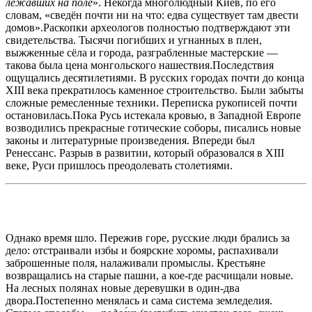
лежавших на поле
». Некогда многолюдный Киев, по его
словам, «сведён почти ни на что: едва существует там двести
домов».Раскопки археологов полностью подтверждают эти
свидетельства. Тысячи погибших и угнанных в плен,
выжженные сёла и города, разграбленные мастерские —
такова была цена монгольского нашествия.Последствия
ощущались десятилетиями. В русских городах почти до конца
XIII века прекратилось каменное строительство. Были забыты
сложные ремесленные техники. Переписка рукописей почти
остановилась.Пока Русь истекала кровью, в Западной Европе
возводились прекрасные готические соборы, писались новые
законы и литературные произведения. Впереди был
Ренессанс. Разрыв в развитии, который образовался в XIII
веке, Руси пришлось преодолевать столетиями.
Однако время шло. Пережив горе, русские люди брались за
дело: отстраивали избы и боярские хоромы, распахивали
заброшенные поля, налаживали промыслы. Крестьяне
возвращались на старые пашни, а кое-где расчищали новые.
На лесных полянах новые деревушки в один-два
двора.Постепенно менялась и сама система земледелия.