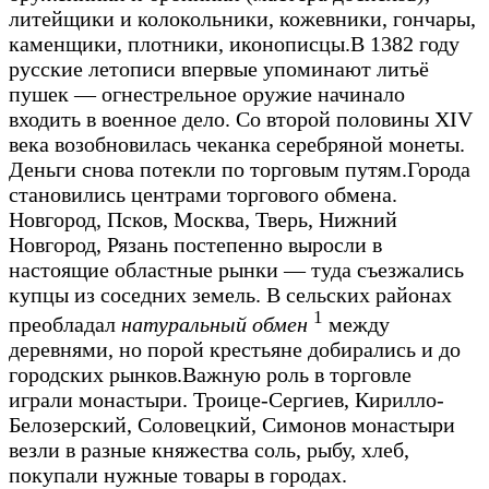
литейщики и колокольники, кожевники, гончары,
каменщики, плотники, иконописцы.
В 1382 году
русские летописи впервые упоминают литьё
пушек — огнестрельное оружие начинало
входить в военное дело. Со второй половины XIV
века возобновилась чеканка серебряной монеты.
Деньги снова потекли по торговым путям.
Города
становились центрами торгового обмена.
Новгород, Псков, Москва, Тверь, Нижний
Новгород, Рязань постепенно выросли в
настоящие областные рынки — туда съезжались
купцы из соседних земель. В сельских районах
1
преобладал
натуральный обмен
между
деревнями, но порой крестьяне добирались и до
городских рынков.
Важную роль в торговле
играли монастыри. Троице-Сергиев, Кирилло-
Белозерский, Соловецкий, Симонов монастыри
везли в разные княжества соль, рыбу, хлеб,
покупали нужные товары в городах.