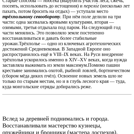
Старые способы —
подсе́к
а (вырубить участок леса, сжечь,
посеять, использовать до истощения) и
перело́г
(несколько лет
пахать, потом бросить на отдых) — уступали место
трёхпольному севообороту
. При нём поле делили на три
части: одна засевалась яровыми культурами, вторая —
озимыми, третья отдыхала под паром. На следующий год
части менялись. Это позволяло земле постепенно
восстанавливаться и давать более стабильные
урожаи.Трёхполье — одно из ключевых агротехнических
достижений Средневековья. В Западной Европе оно
распространилось ещё в VIII–IX веках. На Руси внедрение
трёхполья ускорилось именно в XIV–XV веках, когда нужда
заставляла выжимать из земли максимум.Помимо пашни
крестьяне занимались охотой, рыбной ловлей, бортничеством
(сбором мёда диких пчёл). Освоение новых земель шло не
только по старым местам, но и в глубь лесного края — туда,
куда монгольские отряды добирались реже.
Вслед за деревней поднимались и города.
Восстанавливали мастерство кузнецы,
оружейники и бронники (мастера доспехов),