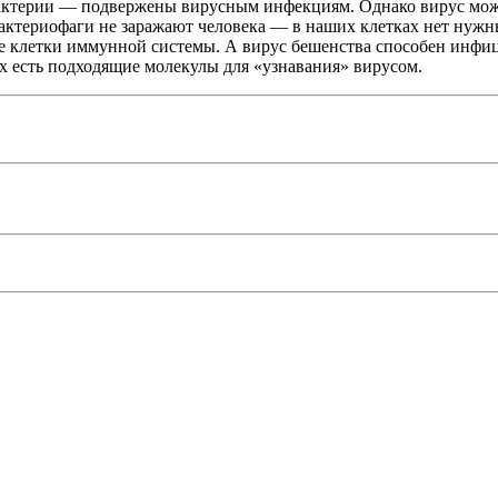
ктерии — подвержены вирусным инфекциям. Однако вирус может 
бактериофаги не заражают человека — в наших клетках нет нуж
ые клетки иммунной системы. А вирус бешенства способен инф
их есть подходящие молекулы для «узнавания» вирусом.