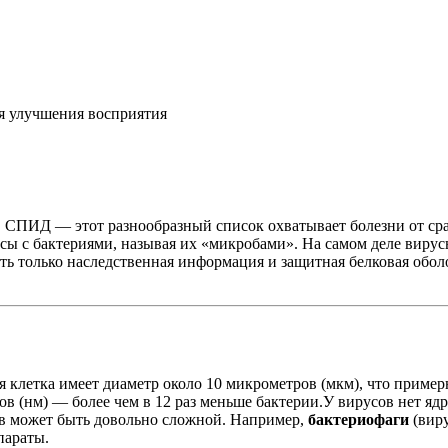
я улучшения восприятия
па, СПИД — этот разнообразный список охватывает болезни от с
ы с бактериями, называя их «микробами». На самом деле вирусы
сть только наследственная информация и защитная белковая обол
 клетка имеет диаметр около 10 микрометров (мкм), что пример
ров (нм) — более чем в 12 раз меньше бактерии.У вирусов нет я
сов может быть довольно сложной. Например,
бактериофаги
(виру
параты.