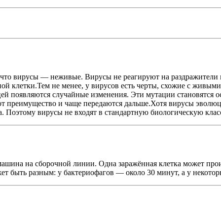
то вирусы — неживые. Вирусы не реагируют на раздражители и 
ной клетки.Тем не менее, у вирусов есть черты, схожие с живы
ей появляются случайные изменения. Эти мутации становятся ос
ют преимущество и чаще передаются дальше.Хотя вирусы эволюц
дка. Поэтому вирусы не входят в стандартную биологическую кла
машина на сборочной линии. Одна заражённая клетка может про
ет быть разным: у бактериофагов — около 30 минут, а у некото