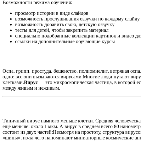
Возможности режима обучения:
просмотр истории в виде слайдов
возможность прослушивания озвучки по каждому слайду
возможность добавить свою, детскую озвучку
тесты для детей, чтобы закрепить материал
специально подобранные коллекции картинок и видео дл
ссылки на дополнительные обучающие курсы
Оспа, грипп, простуда, бешенство, полиомиелит, ветряная ос
одно: все они вызываются вирусами.Многие люди путают вирус
клетками.
Вирус
— это микроскопическая частица, в которой е
между живым и неживым.
Типичный вирус намного меньше клетки. Средняя человеческая
ещё меньше: около 1 мкм. А вирус в среднем всего 80 наномет
состоит из двух частей:Несмотря на простоту, структура виру
«шипы», из-за чего напоминают миниатюрные космические ап