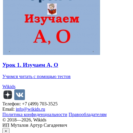
Урок 1. Изучаем А, О
Учимся читать с помощью тестов
Wikids
Телефон: +7 (499) 703-3525
Email:
info@wikids.ru
Политика конфиденциальности
Правообладателям
© 2018—2026, Wikids
ИП Муталов Артур Сагадеевич
×