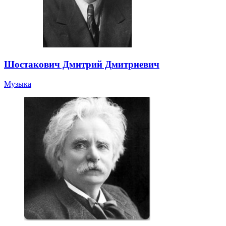
Шостакович Дмитрий Дмитриевич
Музыка