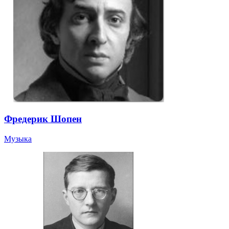
Фредерик Шопен
Музыка