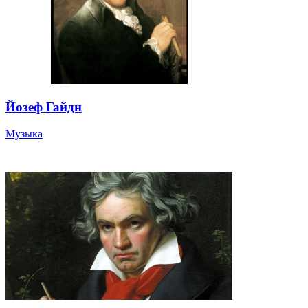
Йозеф Гайдн
Музыка