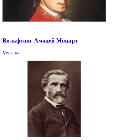
Вольфганг Амадей Моцарт
Музыка