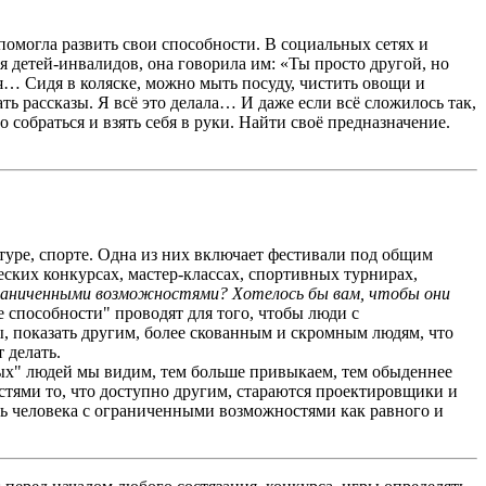
помогла развить свои способности. В социальных сетях и
 детей-инвалидов, она говорила им: «Ты просто другой, но
ться… Сидя в коляске, можно мыть посуду, чистить овощи и
ь рассказы. Я всё это делала… И даже если всё сложилось так,
 собраться и взять себя в руки. Найти своё предназначение.
уре, спорте. Одна из них включает фестивали под общим
еских конкурсах, мастер-классах, спортивных турнирах,
раниченными возможностями? Хотелось бы вам, чтобы они
пособности" проводят для того, чтобы люди с
 показать другим, более скованным и скромным людям, что
 делать.
ных" людей мы видим, тем больше привыкаем, тем обыденнее
стями то, что доступно другим, стараются проектировщики и
ть человека с ограниченными возможностями как равного и