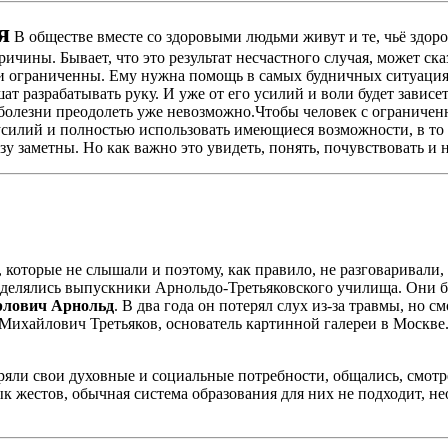
я
В обществе вместе со здоровыми людьми живут и те, чьё здор
ричины. Бывает, что это результат несчастного случая, может с
ти ограниченны. Ему нужна помощь в самых будничных ситуациях
шат разрабатывать руку. И уже от его усилий и воли будет зави
 болезни преодолеть уже невозможно.Чтобы человек с ограничен
 усилий и полностью использовать имеющиеся возможности, в то
 заметны. Но как важно это увидеть, понять, почувствовать и н
, которые не слышали и поэтому, как правило, не разговаривали
делялись выпускники Арнольдо-Третьяковского училища. Они б
рлович Арнольд
. В два года он потерял слух из-за травмы, но 
ихайлович Третьяков, основатель картинной галереи в Москве.
ли свои духовные и социальные потребности, общались, смотре
к жестов, обычная система образования для них не подходит, 