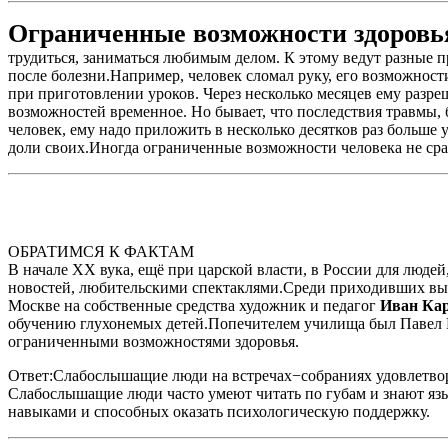
Ограниченные возможности здоровь
трудиться, заниматься любимым делом. К этому ведут разные п
после болезни.Например, человек сломал руку, его возможнос
при приготовлении уроков. Через несколько месяцев ему разре
возможностей временное. Но бывает, что последствия травмы,
человек, ему надо приложить в несколько десятков раз больше
доли своих.Иногда ограниченные возможности человека не сразу
ОБРАТИМСЯ К ФАКТАМ
В начале XX вука, ещё при царской власти, в России для людей
новостей, любительскими спектаклями.Среди приходивших вы
Москве на собственные средства художник и педагог
Иван Ка
обучению глухонемых детей.Попечителем училища был Павел М
ограниченными возможностями здоровья.
Ответ:Слабослышащие люди на встречах−собраниях удовлетворя
Слабослышащие люди часто умеют читать по губам и знают язы
навыками и способных оказать психологическую поддержку.