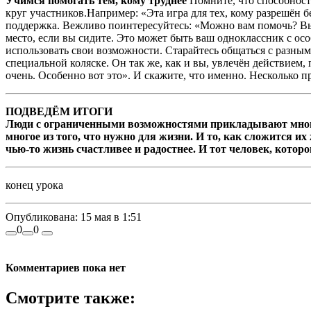
Учимся помогать тем, кому труднее
Помните, что способности
круг участников.Например: «Эта игра для тех, кому разрешён бе
поддержка. Вежливо поинтересуйтесь: «Можно вам помочь? Вы 
место, если вы сидите. Это может быть ваш одноклассник с о
использовать свои возможности. Старайтесь общаться с разным
специальной коляске. Он так же, как и вы, увлечён действием,
очень. Особенно вот это». И скажите, что именно. Несколько п
ПОДВЕДЁМ ИТОГИ
Люди с ограниченными возможностями прикладывают много у
многое из того, что нужно для жизни. И то, как сложится и
чью-то жизнь счастливее и радостнее. И тот человек, котор
конец урока
Опубликована:
15 мая в 1:51
0
0
Комментариев пока нет
Смотрите также: