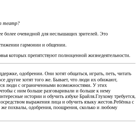
т театр?
ее более очевидной для неслышащих зрителей. Это
остижении гармонии и общении.
овья которых препятствуют полноценной жизнедеятельности.
ержке, одобрении. Они хотят общаться, играть, петь, читать
все другие хотят того же. Бывает, что люди их обижают,
ются люди с ограниченными возможностями. У этих
 чтобы с ним больше разговаривали и больше к нему
нтересные истории и обучить азбуке Брайля.Глухому требуется,
посредством выражения лица и обучить языку жестов.Ребёнка с
 же похвалы, одобрения, поощрения, сколько и любому