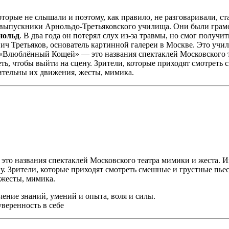
которые не слышали и поэтому, как правило, не разговаривали, с
выпускники Арнольдо-Третьяковского училища. Они были грамо
нольд
. В два года он потерял слух из-за травмы, но смог получ
ч Третьяков, основатель картинной галереи в Москве. Это учи
«Влюблённый Кощей» — это названия спектаклей Московского те
ь, чтобы выйти на сцену. Зрители, которые приходят смотреть 
зительны их движения, жесты, мимика.
о названия спектаклей Московского театра мимики и жеста. Иг
. Зрители, которые приходят смотреть смешные и грустные пьесы
жесты, мимика.
ние знаний, умений и опыта, воля и силы.
веренность в себе