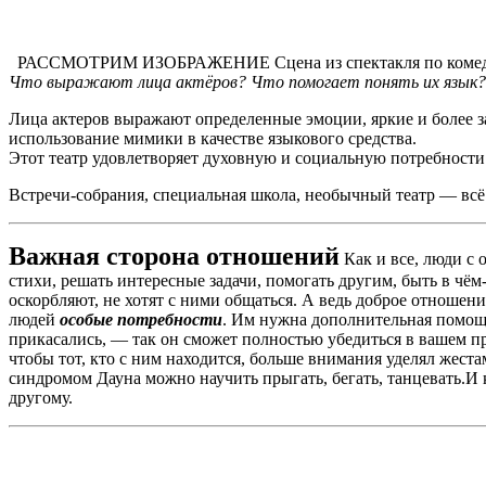
РАССМОТРИМ ИЗОБРАЖЕНИЕ Сцена из спектакля по комедии 
Что выражают лица актёров? Что помогает понять их язык
Лица актеров выражают определенные эмоции, яркие и более з
использование мимики в качестве языкового средства.
Этот театр удовлетворяет духовную и социальную потребност
Встречи-собрания, специальная школа, необычный театр — всё
Важная сторона отношений
Как и все, люди с 
стихи, решать интересные задачи, помогать другим, быть в чё
оскорбляют, не хотят с ними общаться. А ведь доброе отноше
людей
особые потребности
. Им нужна дополнительная помощь 
прикасались, — так он сможет полностью убедиться в вашем пр
чтобы тот, кто с ним находится, больше внимания уделял жест
синдромом Дауна можно научить прыгать, бегать, танцевать.И
другому.