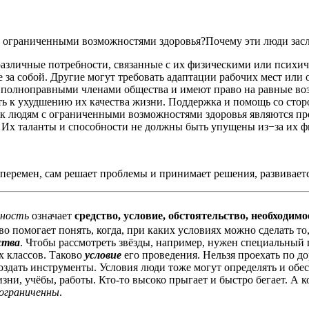
й с ограниченными возможностями здоровья?Почему эти люди за
азличные потребности, связанные с их физическими или психич
за собой. Другие могут требовать адаптации рабочих мест или
 полноправными членами общества и имеют право на равные воз
 к ухудшению их качества жизни. Поддержка и помощь со сторо
 к людям с ограниченными возможностями здоровья являются пр
 Их таланты и способности не должны быть упущены из−за их ф
 перемен, сам решает проблемы и принимает решения, развивает
жность
означает
средство, условие, обстоятельство, необходим
во помогает понять, когда, при каких условиях можно сделать то
ства
. Чтобы рассмотреть звёзды, например, нужен специальный
х классов. Таково
условие
его проведения. Нельзя проехать по до
создать инструменты. Условия люди тоже могут определять и об
изни, учёбы, работы. Кто-то высоко прыгает и быстро бегает. А 
ограниченны
.