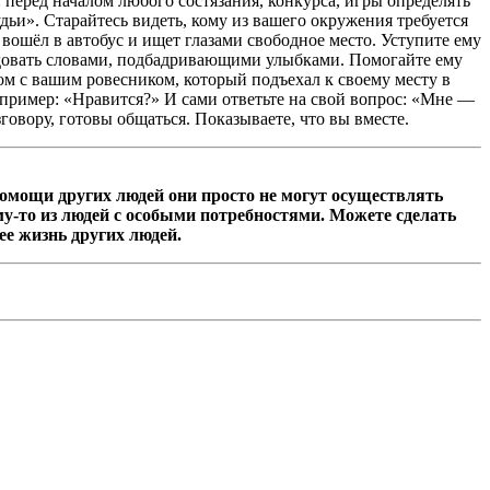
 перед началом любого состязания, конкурса, игры определять
судьи». Старайтесь видеть, кому из вашего окружения требуется
ошёл в автобус и ищет глазами свободное место. Уступите ему
радовать словами, подбадривающими улыбками. Помогайте ему
дом с вашим ровесником, который подъехал к своему месту в
например: «Нравится?» И сами ответьте на свой вопрос: «Мне —
говору, готовы общаться. Показываете, что вы вместе.
омощи других людей они просто не могут осуществлять
ому-то из людей с особыми потребностями. Можете сделать
ее жизнь других людей.