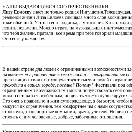
НАШИ ВЫДАЮЩИЕСЯ СООТЕЧЕСТВЕННИКИ
Лизу Евлоеву
знает не только родная Ингушетия.Телеведущая, 
реальной жизни Лиза Евлоева слышала много слов восхищения 
тоже обычный. У этого есть родинка, а у того нет. Кто-то ходи
лепить пельмени. Можно играть на музыкальных инструментах, 
что тебя жалели, прятали, всё время при тебе говорили младшим
Оно есть у каждого».
В нашей стране для людей с ограниченными возможностями здо
названием «
Ограниченные возможности — неограниченные сп
презентациях своих стихов участвуют тысячи людей с ограни
проходили в вашем городе, посёлке? Почему?
Фестивали под об
ограниченными возможностями могли почувствовать себя полн
можно оставаться особенным, но делать что−то лучше других. И
Это очень правильно и жизнеутверждающе, я бы хотел, чтобы 
кажутся их ограничения, тем комфортнее им с нами сосуществ
строители, транспортные компании, врачи, учителя. Но дело н
строить с ним человечные, добрые, заботливые отношения.