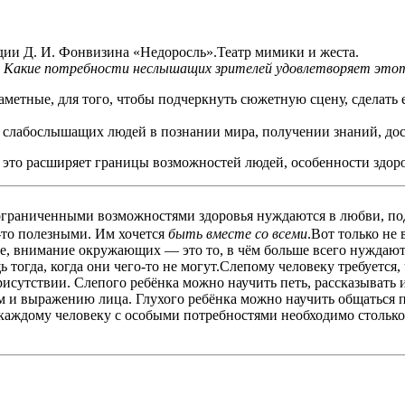
Д. И. Фонвизина «Недоросль».Театр мимики и жеста.
?
Какие потребности неслышащих зрителей удовлетворяет это
аметные, для того, чтобы подчеркнуть сюжетную сцену, сделать 
и слабослышащих людей в познании мира, получении знаний, д
 это расширяет границы возможностей людей, особенности здор
ограниченными возможностями здоровья нуждаются в любви, подд
м-то полезными. Им хочется
быть вместе со всеми
.Вот только не 
ние, внимание окружающих — это то, в чём больше всего нужда
тогда, когда они чего-то не могут.Слепому человеку требуется,
исутствии. Слепого ребёнка можно научить петь, рассказывать и
ам и выражению лица. Глухого ребёнка можно научить общаться 
 каждому человеку с особыми потребностями необходимо столько