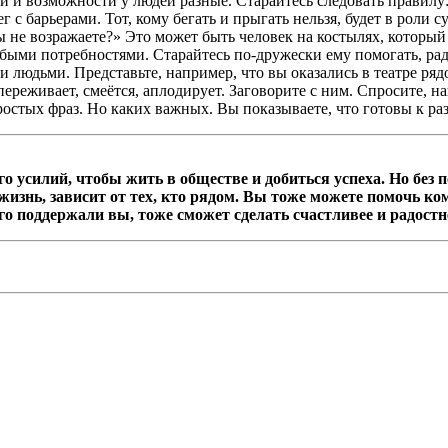
 и возможности у людей разные. Старайтесь следовать правилу:
г с барьерами. Тот, кому бегать и прыгать нельзя, будет в роли 
не возражаете?» Это может быть человек на костылях, который в
собыми потребностями. Старайтесь по-дружески ему помогать, 
и людьми. Представьте, например, что вы оказались в театре ря
 переживает, смеётся, аплодирует. Заговорите с ним. Спросите, 
ростых фраз. Но каких важных. Вы показываете, что готовы к раз
силий, чтобы жить в обществе и добиться успеха. Но без п
х жизнь, зависит от тех, кто рядом. Вы тоже можете помочь к
ого поддержали вы, тоже сможет сделать счастливее и радостн