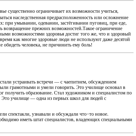
овье существенно ограничивает их возможности учиться,
казаться наследственная предрасположенность или осложнение
: при умывании, одевании, застёгивании пуговиц, при еде,
сеть возвращение прежних возможностей.Такое ограничение
ными возможностями здоровья достиг того же, что и здоровый
 время как многие здоровые люди не используют даже десятой
е обидеть человека, не причинить ему боль!
, стали устраивать встречи — с чаепитием, обсуждением
ыли грамотными и умели говорить. Это училище основал в
смог получить образование. Стал художником и специалистом по
 Это училище — одна из первых школ для людей с
ли спектакли, узнавали и обсуждали что−то новое.
необходимо иметь штат специалистов, владеющих специальными