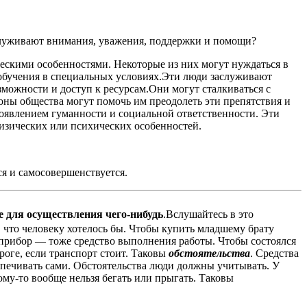
служивают внимания, уважения, поддержки и помощи?
ескими особенностями. Некоторые из них могут нуждаться в
 обучения в специальных условиях.Эти люди заслуживают
можности и доступ к ресурсам.Они могут сталкиваться с
ны общества могут помочь им преодолеть эти препятствия и
оявлением гуманности и социальной ответственности. Эти
изических или психических особенностей.
ся и самосовершенствуется.
ое для осуществления чего-нибудь
.Вслушайтесь в это
, что человеку хотелось бы. Чтобы купить младшему брату
 прибор — тоже средство выполнения работы. Чтобы состоялся
роге, если транспорт стоит. Таковы
обстоятельства
. Средства
еспечивать сами. Обстоятельства люди должны учитывать. У
кому-то вообще нельзя бегать или прыгать. Таковы