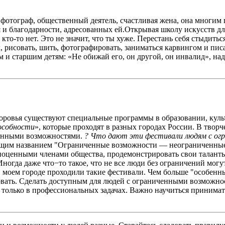
фотограф, общественный деятель, счастливая жена, она многим 
и благодарности, адресованных ей.Открывая школу искусств для
т, кто-то нет. Это не значит, что ты хуже. Перестань себя стыди
рисовать, шить, фотографировать, заниматься карвингом и писат
 и старшим детям: «Не обижай его, он другой, он инвалид», надо
ровья существуют специальные программы в образовании, культ
особности
», которые проходят в разных городах России. В творч
ченными возможностями.
? Что дают эти фестивали людям с ог
щим названием "Ограниченные возможности — неограниченные с
оценными членами общества, продемонстрировать свои таланты,
ногда даже что−то такое, что не все люди без ограничений могут
в моем городе проходили такие фестивали. Чем больше "особен
овать. Сделать доступным для людей с ограниченными возможно
е только в профессиональных задачах. Важно научиться принима