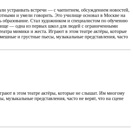
тали устраивать встречи — с чаепитием, обсуждением новостей,
тными и умели говорить. Это училище основал в Москве на
ить образование. Стал художником и специалистом по обучению
лище — одна из первых школ для людей с ограниченными
атра мимики и жеста. Играют в этом театре актёры, которые
смешные и грустные пьесы, музыкальные представления, часто
рают в этом театре актёры, которые не слышат. Им многому
, музыкальные представления, часто не верят, что на сцене