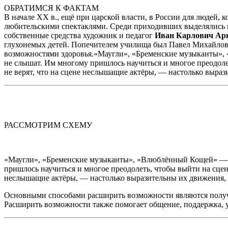
ОБРАТИМСЯ К ФАКТАМ
В начале XX в., ещё при царской власти, в России для людей, 
любительскими спектаклями. Среди приходивших выделялись 
собственные средства художник и педагог
Иван Карлович Ар
глухонемых детей. Попечителем училища был Павел Михайлови
возможностями здоровья.«Маугли», «Бременские музыканты», 
не слышат. Им многому пришлось научиться и многое преодолет
не верят, что на сцене неслышащие актёры, — настолько выра
РАССМОТРИМ СХЕМУ
«Маугли», «Бременские музыканты», «Влюблённый Кощей» — эт
пришлось научиться и многое преодолеть, чтобы выйти на сцену
неслышащие актёры, — настолько выразительны их движения, 
Основными способами расширить возможности являются получе
Расширить возможности также помогает общение, поддержка, у