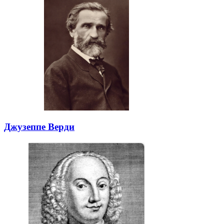
Джузеппе Верди