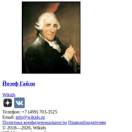
Йозеф Гайдн
Wikids
Телефон: +7 (499) 703-3525
Email:
info@wikids.ru
Политика конфиденциальности
Правообладателям
© 2018—2026, Wikids