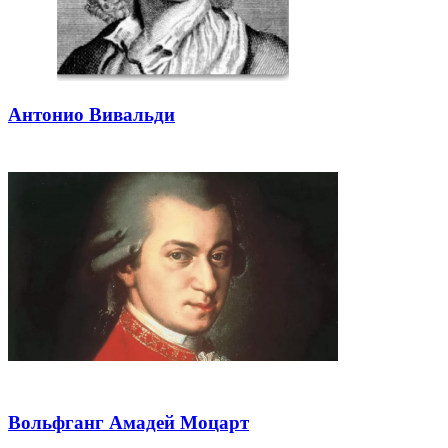
Антонио Вивальди
Вольфганг Амадей Моцарт