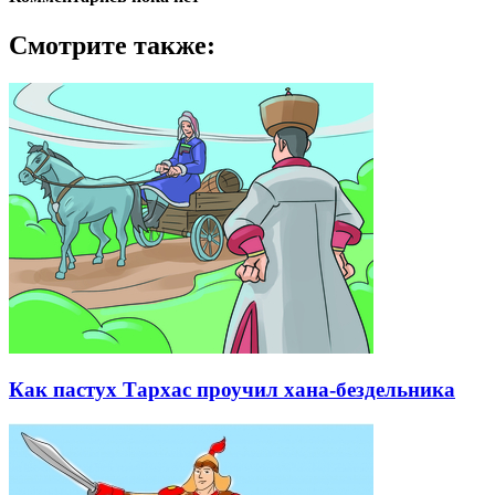
Смотрите также:
Как пастух Тархас проучил хана-бездельника