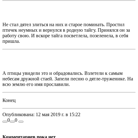
Не стал дятел злиться на них и старое поминать. Простил
птичек неумных и вернулся в родную тайгу. Принялся он за
работу свою. И вскоре тайга посветлела, позеленела, в себя
пришла.
А птицы увидели это и обрадовались. Взлетели к самым
небесам дружной стаей. Запели песню о дятле-труженике. На
всю землю его имя прославили.
Конец
Опубликована:
12 мая 2019 г. в 15:22
0
0
Комментариев пока нет