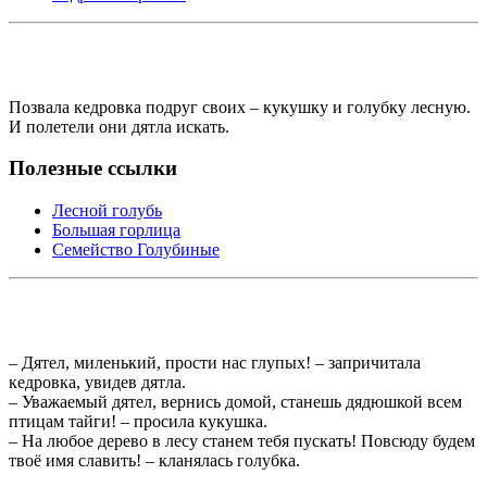
Позвала кедровка подруг своих – кукушку и голубку лесную.
И полетели они дятла искать.
Полезные ссылки
Лесной голубь
Большая горлица
Семейство Голубиные
– Дятел, миленький, прости нас глупых! – запричитала
кедровка, увидев дятла.
– Уважаемый дятел, вернись домой, станешь дядюшкой всем
птицам тайги! – просила кукушка.
– На любое дерево в лесу станем тебя пускать! Повсюду будем
твоё имя славить! – кланялась голубка.