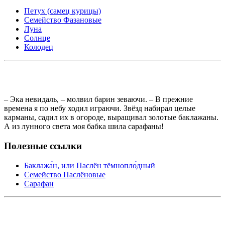
Петух (самец курицы)
Семейство Фазановые
Луна
Солнце
Колодец
– Эка невидаль, – молвил барин зеваючи. – В прежние
времена я по небу ходил играючи. Звёзд набирал целые
карманы, садил их в огороде, выращивал золотые баклажаны.
А из лунного света моя бабка шила сарафаны!
Полезные ссылки
Баклажа́н, или Паслён тёмнопло́дный
Семейство Паслёновые
Сарафан