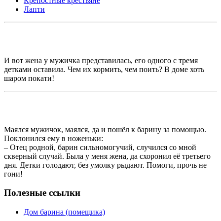
Крепостные крестьяне
Лапти
И вот жена у мужичка представилась, его одного с тремя
детками оставила. Чем их кормить, чем поить? В доме хоть
шаром покати!
Маялся мужичок, маялся, да и пошёл к барину за помощью.
Поклонился ему в ноженьки:
– Отец родной, барин сильномогучий, случился со мной
скверный случай. Была у меня жена, да схоронил её третьего
дня. Детки голодают, без умолку рыдают. Помоги, прочь не
гони!
Полезные ссылки
Дом барина (помещика)