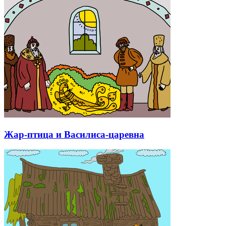
Жар-птица и Василиса-царевна