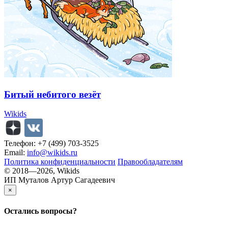
Битый небитого везёт
Wikids
Телефон: +7 (499) 703-3525
Email:
info@wikids.ru
Политика конфиденциальности
Правообладателям
© 2018—2026, Wikids
ИП Муталов Артур Сагадеевич
×
Остались
вопросы?