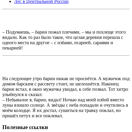
Лес в Центральной России
– Подумаешь, – барин пожал плечами, – мы и похлеще этого
видали. Как то раз было такое, что целая деревня перешла с
одного места на другое – с избами, псарней, сараями и
пекарней!
На следующее утро барин никак не проснётся. А мужичок под
домом барским с рассвету стоит, не шелохнётся. Наконец
барин встал, в окно мужичка увидал, к себе позвал. Тот хитро
улыбнулся и сказал:
– Небывалое я, барин, видал! Ночью над моей избой вместо
луны взошло солнце. А звёзды с неба попадали и очутились в
моём колодце. Я их достал, сушиться на травку поклал, но
пришёл петух и все поклевал.
Полезные ссылки