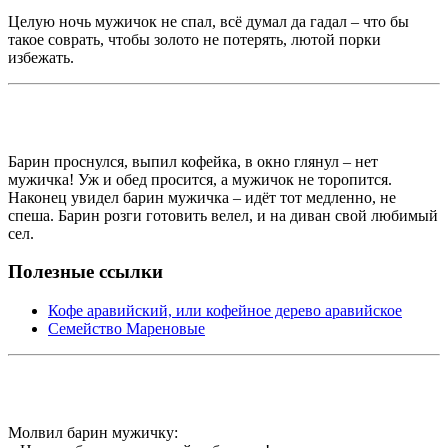
Целую ночь мужичок не спал, всё думал да гадал – что бы
такое соврать, чтобы золото не потерять, лютой порки
избежать.
Барин проснулся, выпил кофейка, в окно глянул – нет
мужичка! Уж и обед просится, а мужичок не торопится.
Наконец увидел барин мужичка – идёт тот медленно, не
спеша. Барин розги готовить велел, и на диван свой любимый
сел.
Полезные ссылки
Кофе аравийский, или кофейное дерево аравийское
Семейство Мареновые
Молвил барин мужичку: