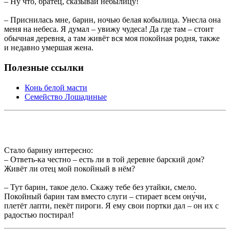
– Ну что, братец, сказывай небылицу!
– Приснилась мне, барин, ночью белая кобылица. Унесла она
меня на небеса. Я думал – увижу чудеса! Да где там – стоит
обычная деревня, а там живёт вся моя покойная родня, также
и недавно умершая жена.
Полезные ссылки
Конь белой масти
Семейство Лошадиные
Стало барину интересно:
– Ответь-ка честно – есть ли в той деревне барский дом?
Живёт ли отец мой покойный в нём?
– Тут барин, такое дело. Скажу тебе без утайки, смело.
Покойный барин там вместо слуги – стирает всем ону́чи,
плетёт лапти, пекёт пироги. Я ему свои портки дал – он их с
радостью постирал!