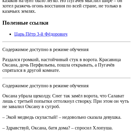
казаков на бунт было легко. Но Пугачёв мыслил шире – он
хотел разжечь огонь восстания по всей стране, не только в
казачьих землях.
Полезные ссылки
Царь Пётр 3-й Фёдорович
Содержимое доступно в режиме обучения
Раздался громкий, настойчивый стук в ворота. Красавица
Оксана, дочь Перфильева, пошла открывать, а Пугачёв
спрятался в другой комнате.
Содержимое доступно в режиме обучения
Оксана убрала щеколду. Снег так замёл ворота, что Салават
лишь с третьей попытки оттолкнул створку. При этом он чуть
не завалил Оксану в сугроб.
– Экой медведь скуластый! – недовольно сказала девушка.
– Здравствуй, Оксана, батя дома? – спросил Хлопуша.