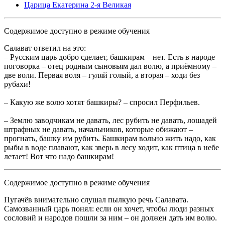
Царица Екатерина 2-я Великая
Содержимое доступно в режиме обучения
Салават ответил на это:
– Русским царь добро сделает, башкирам – нет. Есть в народе
поговорка – отец родным сыновьям дал волю, а приёмному –
две воли. Первая воля – гуляй голый, а вторая – ходи без
рубахи!
– Какую же волю хотят башкиры? – спросил Перфильев.
– Землю заводчикам не давать, лес рубить не давать, лошадей
штрафных не давать, начальников, которые обижают –
прогнать, башку им рубить. Башкирам вольно жить надо, как
рыбы в воде плавают, как зверь в лесу ходит, как птица в небе
летает! Вот что надо башкирам!
Содержимое доступно в режиме обучения
Пугачёв внимательно слушал пылкую речь Салавата.
Самозванный царь понял: если он хочет, чтобы люди разных
сословий и народов пошли за ним – он должен дать им волю.