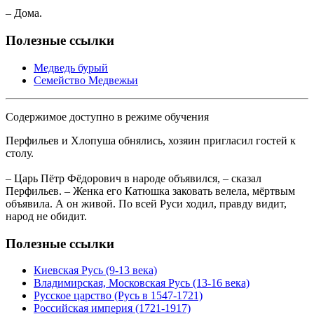
– Дома.
Полезные ссылки
Медведь бурый
Семейство Медвежьи
Содержимое доступно в режиме обучения
Перфильев и Хлопуша обнялись, хозяин пригласил гостей к
столу.
– Царь Пётр Фёдорович в народе объявился, – сказал
Перфильев. – Женка его Катюшка заковать велела, мёртвым
объявила. А он живой. По всей Руси ходил, правду видит,
народ не обидит.
Полезные ссылки
Киевская Русь (9-13 века)
Владимирская, Московская Русь (13-16 века)
Русское царство (Русь в 1547-1721)
Российская империя (1721-1917)