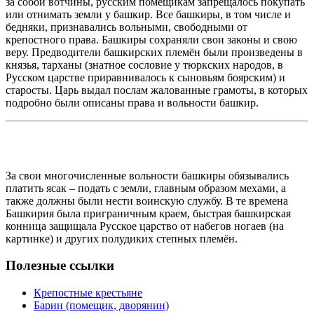
за собой вотчины, русским помещикам запрещалось покупать
или отнимать земли у башкир. Все башкиры, в том числе и
бедняки, признавались вольными, свободными от
крепостного права. Башкиры сохраняли свои законы и свою
веру. Предводители башкирских племён были произведены в
князья, тарханы (знатное сословие у тюркских народов, в
Русском царстве приравнивалось к сыновьям боярским) и
старосты. Царь выдал послам жалованные грамоты, в которых
подробно были описаны права и вольности башкир.
За свои многочисленные вольности башкиры обязывались
платить ясак – подать с земли, главным образом мехами, а
также должны были нести воинскую службу. В те времена
Башкирия была приграничным краем, быстрая башкирская
конница защищала Русское царство от набегов ногаев (на
картинке) и других полудиких степных племён.
Полезные ссылки
Крепостные крестьяне
Барин (помещик, дворянин)