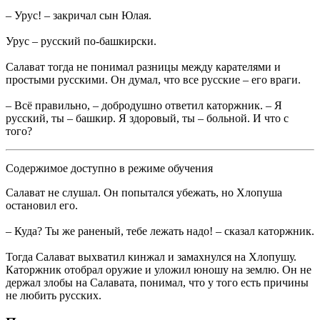
– Урус! – закричал сын Юлая.
Урус – русский по-башкирски.
Салават тогда не понимал разницы между карателями и
простыми русскими. Он думал, что все русские – его враги.
– Всё правильно, – добродушно ответил каторжник. – Я
русский, ты – башкир. Я здоровый, ты – больной. И что с
того?
Содержимое доступно в режиме обучения
Салават не слушал. Он попытался убежать, но Хлопуша
остановил его.
– Куда? Ты же раненый, тебе лежать надо! – сказал каторжник.
Тогда Салават выхватил кинжал и замахнулся на Хлопушу.
Каторжник отобрал оружие и уложил юношу на землю. Он не
держал злобы на Салавата, понимал, что у того есть причины
не любить русских.