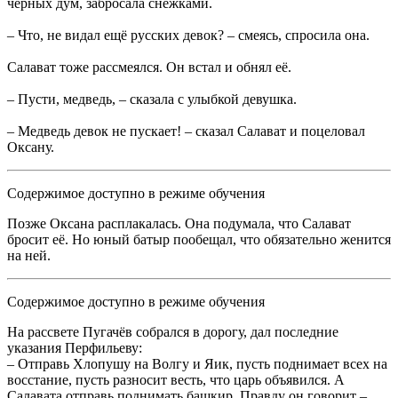
чёрных дум, забросала снежками.
– Что, не видал ещё русских девок? – смеясь, спросила она.
Салават тоже рассмеялся. Он встал и обнял её.
– Пусти, медведь, – сказала с улыбкой девушка.
– Медведь девок не пускает! – сказал Салават и поцеловал
Оксану.
Содержимое доступно в режиме обучения
Позже Оксана расплакалась. Она подумала, что Салават
бросит её. Но юный батыр пообещал, что обязательно женится
на ней.
Содержимое доступно в режиме обучения
На рассвете Пугачёв собрался в дорогу, дал последние
указания Перфильеву:
– Отправь Хлопушу на Волгу и Яик, пусть поднимает всех на
восстание, пусть разносит весть, что царь объявился. А
Салавата отправь поднимать башкир. Правду он говорит –