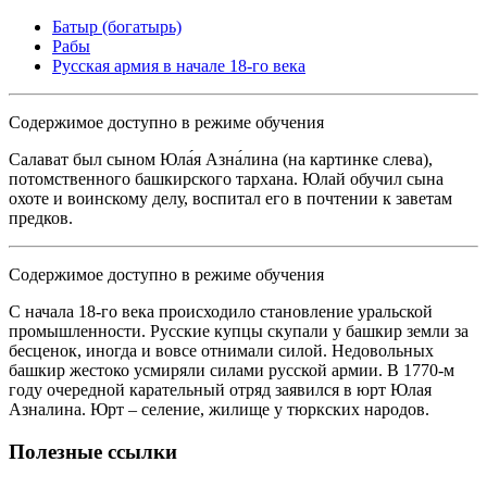
Батыр (богатырь)
Рабы
Русская армия в начале 18-го века
Содержимое доступно в режиме обучения
Салават был сыном Юла́я Азна́лина (на картинке слева),
потомственного башкирского тархана. Юлай обучил сына
охоте и воинскому делу, воспитал его в почтении к заветам
предков.
Содержимое доступно в режиме обучения
С начала 18-го века происходило становление уральской
промышленности. Русские купцы скупали у башкир земли за
бесценок, иногда и вовсе отнимали силой. Недовольных
башкир жестоко усмиряли силами русской армии. В 1770-м
году очередной карательный отряд заявился в юрт Юлая
Азналина. Юрт – селение, жилище у тюркских народов.
Полезные ссылки