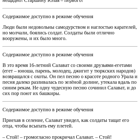
нещадно! Старшину Юлая – первого!
Содержимое доступно в режиме обучения
Люди были недовольны самодурством и наглостью карателей,
но молчали, боялись солдат. Солдаты были отлично
вооружены, и их было много.
Содержимое доступно в режиме обучения
В это время 16-летний Салават со своими друзьями-егетами
(егет – юноша, парень, молодец, джигит у тюркских народов)
возвращался с охоты. Он пел песню о красоте родного Урала и
песня далеко разливалась по зелёной долине, утекала вдаль по
синим рекам. Не одну чудесную песню сочинил Салават, и до
сих пор поют их башкиры.
Содержимое доступно в режиме обучения
Приехав в селение, Салават увидел, как солдаты тащат его
отца, чтобы всыпать ему плетей.
– Стой! – громогласно прокричал Салават. – Стой!