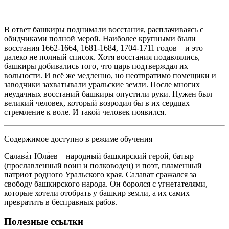
В ответ башкиры поднимали восстания, расплачиваясь с
обидчиками полной мерой. Наиболее крупными были
восстания 1662-1664, 1681-1684, 1704-1711 годов – и это
далеко не полный список. Хотя восстания подавлялись,
башкиры добивались того, что царь подтверждал их
вольности. И всё же медленно, но неотвратимо помещики и
заводчики захватывали уральские земли. После многих
неудачных восстаний башкиры опустили руки. Нужен был
великий человек, который возродил бы в их сердцах
стремление к воле. И такой человек появился.
Содержимое доступно в режиме обучения
Салава́т Юла́ев – народный башкирский герой, батыр
(прославленный воин и полководец) и поэт, пламенный
патриот родного Уральского края. Салават сражался за
свободу башкирского народа. Он боролся с угнетателями,
которые хотели отобрать у башкир земли, а их самих
превратить в бесправных рабов.
Полезные ссылки