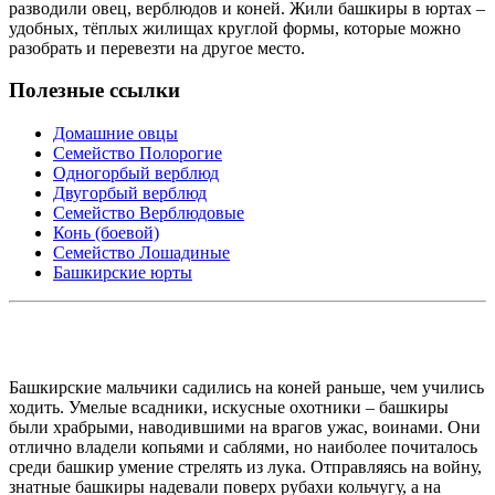
разводили овец, верблюдов и коней. Жили башкиры в юртах –
удобных, тёплых жилищах круглой формы, которые можно
разобрать и перевезти на другое место.
Полезные ссылки
Домашние овцы
Семейство Полорогие
Одногорбый верблюд
Двугорбый верблюд
Семейство Верблюдовые
Конь (боевой)
Семейство Лошадиные
Башкирские юрты
Башкирские мальчики садились на коней раньше, чем учились
ходить. Умелые всадники, искусные охотники – башкиры
были храбрыми, наводившими на врагов ужас, воинами. Они
отлично владели копьями и саблями, но наиболее почиталось
среди башкир умение стрелять из лука. Отправляясь на войну,
знатные башкиры надевали поверх рубахи кольчугу, а на