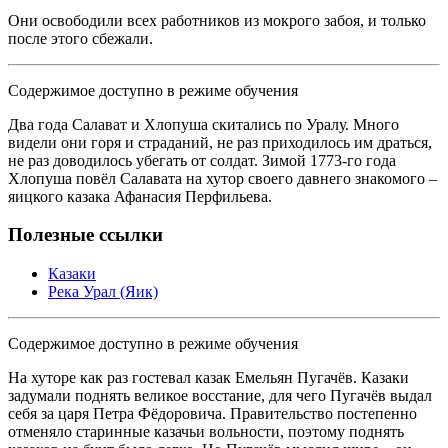
Они освободили всех работников из мокрого забоя, и только
после этого сбежали.
Содержимое доступно в режиме обучения
Два года Салават и Хлопуша скитались по Уралу. Много
видели они горя и страданий, не раз приходилось им драться,
не раз доводилось убегать от солдат. Зимой 1773-го года
Хлопуша повёл Салавата на хутор своего давнего знакомого –
яицкого казака Афанасия Перфильева.
Полезные ссылки
Казаки
Река Урал (Яик)
Содержимое доступно в режиме обучения
На хуторе как раз гостевал казак Емельян Пугачёв. Казаки
задумали поднять великое восстание, для чего Пугачёв выдал
себя за царя Петра Фёдоровича. Правительство постепенно
отменяло старинные казачьи вольности, поэтому поднять