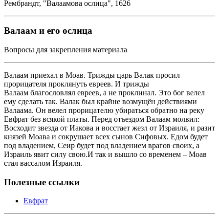
Ре́мбрандт, "Валаамова ослица", 1626
Валаам и его ослица
Вопросы для закрепления материала
Валаам приехал в Моав. Трижды царь Валак просил
прорицателя проклянуть евреев. И трижды
Валаам благословлял евреев, а не проклинал. Это бог велел
ему сделать так. Валак был крайне возмущён действиями
Валаама. Он велел прорицателю убираться обратно на реку
Евфрат без всякой платы. Перед отъездом Валаам молвил:–
Восходит звезда от Иакова и восстает жезл от Израиля, и разит
князей Моава и сокрушает всех сынов Сифовых. Едом будет
под владением, Сеир будет под владением врагов своих, а
Израиль явит силу свою.И так и вышло со временем – Моав
стал вассалом Израиля.
Полезные ссылки
Евфрат