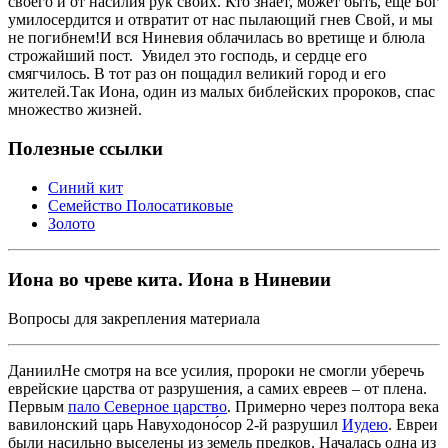
своего и от насилия рук своих. Кто знает, может быть, еще Бог
умилосердится и отвратит от нас пылающий гнев Свой, и мы
не погибнем!И вся Ниневия облачилась во вретище и блюла
строжайший пост. Увидел это господь, и сердце его
смягчилось. В тот раз он пощадил великий город и его
жителей.Так Иона, один из малых библейских пророков, спас
множество жизней.
Полезные ссылки
Синий кит
Семейство Полосатиковые
Золото
Иона во чреве кита. Иона в Ниневии
Вопросы для закрепления материала
ДаниилНе смотря на все усилия, пророки не смогли уберечь
еврейские царства от разрушения, а самих евреев – от плена.
Первым
пало Северное царство
. Примерно через полтора века
вавилонский царь Навуходоно́сор 2-й разрушил
Иуде
ю
. Евреи
были насильно выселены из земель предков. Началась одна из