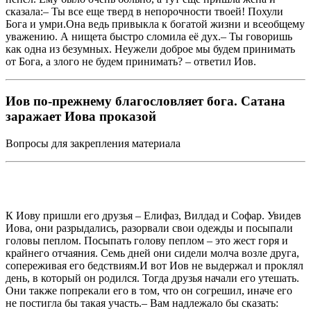
сказала:– Ты все еще тверд в непорочности твоей! Похули
Бога и умри.Она ведь привыкла к богатой жизни и всеобщему
уважению. А нищета быстро сломила её дух.– Ты говоришь
как одна из безумных. Неужели доброе мы будем принимать
от Бога, а злого не будем принимать? – ответил Иов.
Иов по-прежнему благословляет бога. Сатана
заражает Иова проказой
Вопросы для закрепления материала
К Иову пришли его друзья – Елифаз, Вилдад и Софар. Увидев
Иова, они разрыдались, разорвали свои одежды и посыпали
головы пеплом. Посыпать голову пеплом – это жест горя и
крайнего отчаяния. Семь дней они сидели молча возле друга,
сопереживая его бедствиям.И вот Иов не выдержал и проклял
день, в который он родился. Тогда друзья начали его утешать.
Они также попрекали его в том, что он согрешил, иначе его
не постигла бы такая участь.– Вам надлежало бы сказать: