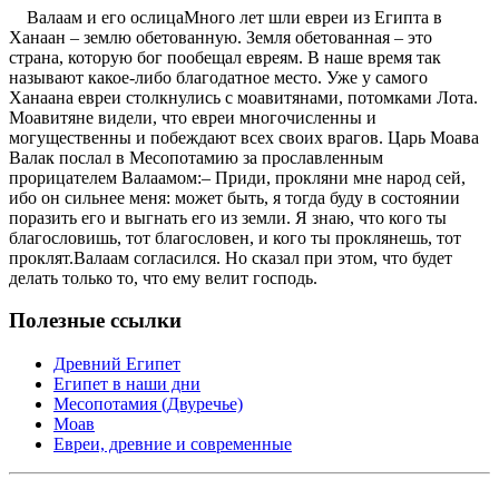
Валаам и его ослицаМного лет шли евреи из Египта в
Ханаан – землю обетованную. Земля обетованная – это
страна, которую бог пообещал евреям. В наше время так
называют какое-либо благодатное место. Уже у самого
Ханаана евреи столкнулись с моавитянами, потомками Лота.
Моавитяне видели, что евреи многочисленны и
могущественны и побеждают всех своих врагов. Царь Моава
Валак послал в Месопотамию за прославленным
прорицателем Валаамом:– Приди, прокляни мне народ сей,
ибо он сильнее меня: может быть, я тогда буду в состоянии
поразить его и выгнать его из земли. Я знаю, что кого ты
благословишь, тот благословен, и кого ты проклянешь, тот
проклят.Валаам согласился. Но сказал при этом, что будет
делать только то, что ему велит господь.
Полезные ссылки
Древний Египет
Египет в наши дни
Месопотамия (Двуречье)
Моав
Евреи, древние и современные