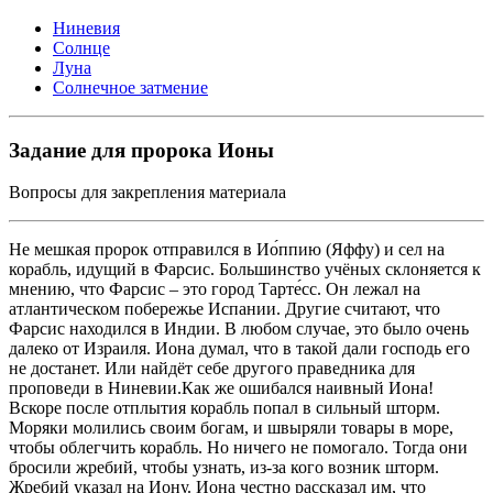
Ниневия
Солнце
Луна
Солнечное затмение
Задание для пророка Ионы
Вопросы для закрепления материала
Не мешкая пророк отправился в Ио́ппию (Яффу) и сел на
корабль, идущий в Фарсис. Большинство учёных склоняется к
мнению, что Фарсис – это город Тарте́сс. Он лежал на
атлантическом побережье Испании. Другие считают, что
Фарсис находился в Индии. В любом случае, это было очень
далеко от Израиля. Иона думал, что в такой дали господь его
не достанет. Или найдёт себе другого праведника для
проповеди в Ниневии.Как же ошибался наивный Иона!
Вскоре после отплытия корабль попал в сильный шторм.
Моряки молились своим богам, и швыряли товары в море,
чтобы облегчить корабль. Но ничего не помогало. Тогда они
бросили жребий, чтобы узнать, из-за кого возник шторм.
Жребий указал на Иону. Иона честно рассказал им, что