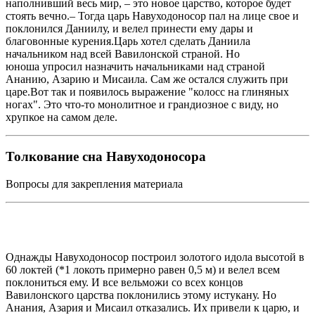
наполнивший весь мир, – это новое царство, которое будет
стоять вечно.– Тогда царь Навуходоносор пал на лице свое и
поклонился Даниилу, и велел принести ему дары и
благовонные курения.Царь хотел сделать Даниила
начальником над всей Вавилонской страной. Но
юноша упросил назначить начальниками над страной
Ананию, Азарию и Мисаила. Сам же остался служить при
царе.Вот так и появилось выражение "колосс на глиняных
ногах". Это что-то монолитное и грандиозное с виду, но
хрупкое на самом деле.
Толкование сна Навуходоносора
Вопросы для закрепления материала
Однажды Навуходоносор построил золотого идола высотой в
60 локтей (*1 локоть примерно равен 0,5 м) и велел всем
поклониться ему. И все вельможи со всех концов
Вавилонского царства поклонились этому истукану. Но
Анания, Азария и Мисаил отказались. Их привели к царю, и