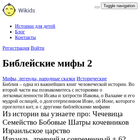
Toggle navigation
Истории для детей
Блог
Контакты
Регистрация
Войти
Библейские мифы 2
Мифы, легенды, народные сказки
Исторические
Библия – одна из важнейших книг человеческой истории. Во
второй части вы познакомитесь с историями о
легкомысленности Исава и хитрости Иакова, о Валааме и его
мудрой ослицей, о долготерпеливом Иове, об Ионе, которого
проглотил кит, и с другими библейскими мифами
Из истории вы узнаете про:
Чечевица
Семейство Бобовые
Шатры кочевников
Израильское царство
Израиль, древний и современный
+ 62