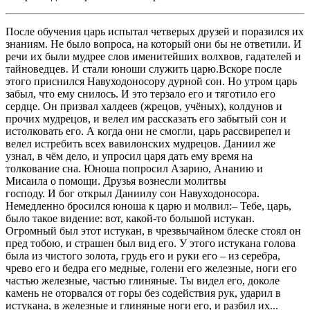
После обучения царь испытал четверых друзей и поразился их
знаниям. Не было вопроса, на который они бы не ответили. И
речи их были мудрее слов именитейших волхвов, гадателей и
тайноведцев. И стали юноши служить царю.Вскоре после
этого приснился Навуходоносору дурной сон. Но утром царь
забыл, что ему снилось. И это терзало его и тяготило его
сердце. Он призвал халдеев (жрецов, учёных), колдунов и
прочих мудрецов, и велел им рассказать его забытый сон и
истолковать его. А когда они не смогли, царь рассвирепел и
велел истребить всех вавилонских мудрецов. Даниил же
узнал, в чём дело, и упросил царя дать ему время на
толкование сна. Юноша попросил Азарию, Ананию и
Мисаила о помощи. Друзья вознесли молитвы
господу. И бог открыл Даниилу сон Навуходоносора.
Немедленно бросился юноша к царю и молвил:– Тебе, царь,
было такое видение: вот, какой-то большой истукан.
Огромный был этот истукан, в чрезвычайном блеске стоял он
пред тобою, и страшен был вид его. У этого истукана голова
была из чистого золота, грудь его и руки его – из серебра,
чрево его и бедра его медные, голени его железные, ноги его
частью железные, частью глиняные. Ты видел его, доколе
камень не оторвался от горы без содействия рук, ударил в
истукана, в железные и глиняные ноги его, и разбил их...