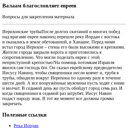
Валаам благословляет евреев
Вопросы для закрепления материала
Иерихонские трубыПосле долгих скитаний и многих побед
над врагами евреи наконец перешли реку Иордан с востока
и оказались в земле обетованной, в Ханаане. Перед ними
встал город Иерихо́н – стены его были высокими и крепкими.
Жители города закрыли ворота и приготовились к
сопротивлению. Что могли поделать евреи с этой
неприступной крепостью?На помощь потомкам Израиля
явился сам господь бог. Он сказал еврейскому предводителю
Иисусу Навину, чтобы священники несли ковчег и, трубя в
трубы, обходили вокруг Иерихона по одному разу в течение
шести дней. А все вооружённые мужчины пусть ходят с ними
и молчат. В седьмой день же пусть обойдут город семь раз. И
когда священники в седьмой раз затрубят, Иисус Навин
подаст народу знак. В тот же момент все должны громко
закричать.
Полезные ссылки
Река Иордан