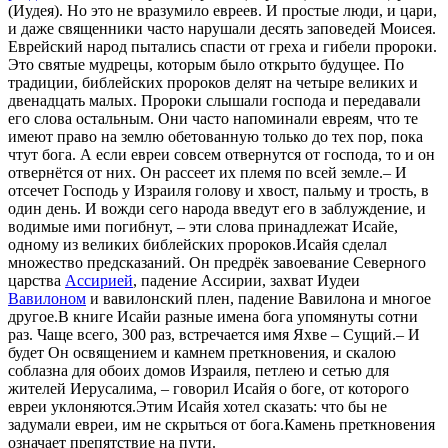
(Иудея). Но это не вразумило евреев. И простые люди, и цари,
и даже священники часто нарушали десять заповедей Моисея.
Еврейский народ пытались спасти от греха и гибели пророки.
Это святые мудрецы, которым было открыто будущее. По
традиции, библейских пророков делят на четыре великих и
двенадцать малых. Пророки слышали господа и передавали
его слова остальным. Они часто напоминали евреям, что те
имеют право на землю обетованную только до тех пор, пока
чтут бога. А если евреи совсем отвернутся от господа, то и он
отвернётся от них. Он рассеет их племя по всей земле.– И
отсечет Господь у Израиля голову и хвост, пальму и трость, в
один день. И вожди сего народа введут его в заблуждение, и
водимые ими погибнут, – эти слова принадлежат Исайе,
одному из великих библейских пророков.Исайя сделал
множество предсказаний. Он предрёк завоевание Северного
царства
Ассирией
, падение Ассирии, захват Иудеи
Вавилоном
и вавилонский плен, падение Вавилона и многое
другое.В книге Исайи разные имена бога упомянуты сотни
раз. Чаще всего, 300 раз, встречается имя Яхве – Сущий.– И
будет Он освящением и камнем преткновения, и скалою
соблазна для обоих домов Израиля, петлею и сетью для
жителей Иерусалима, – говорил Исайя о боге, от которого
евреи уклоняются.Этим Исайя хотел сказать: что бы не
задумали евреи, им не скрыться от бога.Камень преткновения
означает препятствие на пути.