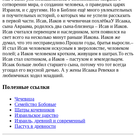
сотворении мира, о создании человека, о праведных царях
Израиля, и с другими. Но в Библии ещё много увлекательных
и поучительных историй, о которых мы не успели рассказать
в первой части. Исав, Иаков и чечевичная похлёбкаУ Исаака,
сына Авраама, родилось два сына-близнеца – Исав и Иаков.
Исав считался первенцем и наследником, хотя появился на
свет всего на несколько минут раньше Иакова. Иаков же
думал, что это несправедливо.Прошли годы, братья выросли.–
И стал Исав человеком искусным в звероловстве, человеком
полей; а Иаков человеком кротким, живущим в шатрах.То есть
Исав стал охотником, а Иаков – пастухом и земледельцем.
Исаак больше любил старшего сына, потому что тот всегда
угощал его вкусной дичью. А у жены Исаака Ревекки в
любимчиках ходил младший.
Полезные ссылки
Чечевица
Семейство Бобовые
Шатры кочевников
Израильское царство
Израиль, древний и современный
Пастух в древности