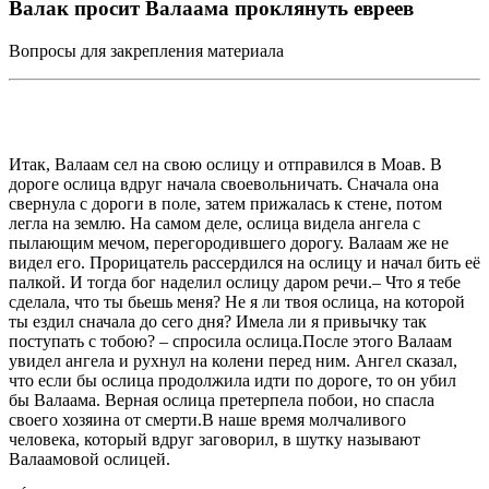
Валак просит Валаама проклянуть евреев
Вопросы для закрепления материала
Итак, Валаам сел на свою ослицу и отправился в Моав. В
дороге ослица вдруг начала своевольничать. Сначала она
свернула с дороги в поле, затем прижалась к стене, потом
легла на землю. На самом деле, ослица видела ангела с
пылающим мечом, перегородившего дорогу. Валаам же не
видел его. Прорицатель рассердился на ослицу и начал бить её
палкой. И тогда бог наделил ослицу даром речи.– Что я тебе
сделала, что ты бьешь меня? Не я ли твоя ослица, на которой
ты ездил сначала до сего дня? Имела ли я привычку так
поступать с тобою? – спросила ослица.После этого Валаам
увидел ангела и рухнул на колени перед ним. Ангел сказал,
что если бы ослица продолжила идти по дороге, то он убил
бы Валаама. Верная ослица претерпела побои, но спасла
своего хозяина от смерти.В наше время молчаливого
человека, который вдруг заговорил, в шутку называют
Валаамовой ослицей.