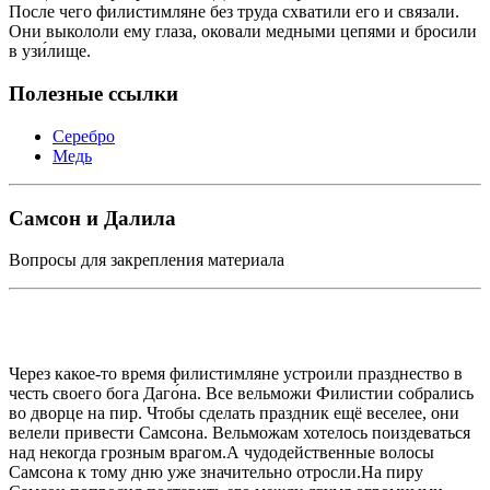
После чего филистимляне без труда схватили его и связали.
Они выкололи ему глаза, оковали медными цепями и бросили
в узи́лище.
Полезные ссылки
Серебро
Медь
Самсон и Далила
Вопросы для закрепления материала
Через какое-то время филистимляне устроили празднество в
честь своего бога Даго́на. Все вельможи Филистии собрались
во дворце на пир. Чтобы сделать праздник ещё веселее, они
велели привести Самсона. Вельможам хотелось поиздеваться
над некогда грозным врагом.А чудодейственные волосы
Самсона к тому дню уже значительно отросли.На пиру