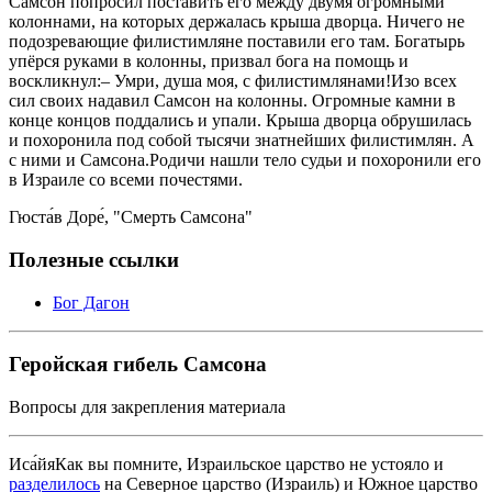
Самсон попросил поставить его между двумя огромными
колоннами, на которых держалась крыша дворца. Ничего не
подозревающие филистимляне поставили его там. Богатырь
упёрся руками в колонны, призвал бога на помощь и
воскликнул:– Умри, душа моя, с филистимлянами!Изо всех
сил своих надавил Самсон на колонны. Огромные камни в
конце концов поддались и упали. Крыша дворца обрушилась
и похоронила под собой тысячи знатнейших филистимлян. А
с ними и Самсона.Родичи нашли тело судьи и похоронили его
в Израиле со всеми почестями.
Гюста́в Доре́, "Смерть Самсона"
Полезные ссылки
Бог Дагон
Геройская гибель Самсона
Вопросы для закрепления материала
Иса́йяКак вы помните, Израильское царство не устояло и
разделилось
на Северное царство (Израиль) и Южное царство