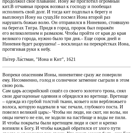
продолжил своё плавание. Иону же проглотил огромный
кит.В отчаяньи пророк воззвал к господу и пообещал
исполнить свой долг. И тогда кит подплыл к берегу и
выплюнул Иону на сушу.Не посмел Иона второй раз
нарушить божью волю. Он отправился в Ниневию, стоявшую
на берегах Тигра. Придя в город, пророк был поражён
его великолепием и размахом. Чтобы пройти от края до края
великого города, нужно было три дня.– Еще сорок дней и
Ниневия будет разрушена! – восклицал на перекрёстках Иона,
протягивая руки к небу.
Пи́тер Ла́стман, "Иона и Кит", 1621
Вопреки опасениям Ионы, ниневитяне сразу же поверили
ему. Несомненно, голод и солнечное затмение сыграли в этом
свою роль.
Сам царь ассирийский сошёл со своего золотого трона, снял
свои драгоценные одеяния и обрядился во вретище. Вретище
– одежда из грубой толстой ткани, козьего или верблюжьего
волоса, которую надевали в час печали, глубокого поста. И
повелел великий царь:– Чтобы ни люди, ни скот, ни волы, ни
овцы ничего не ели, не ходили на пастбище и воды не пили.
И чтобы покрыты были вретищем люди и скот и крепко
вопияли к Богу. И чтобы каждый обратился от злого пути