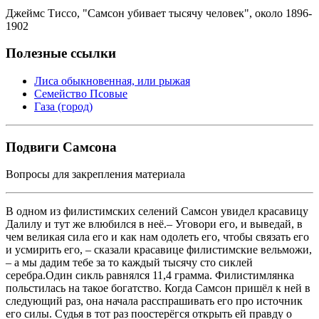
Джеймс Тиссо, "Самсон убивает тысячу человек", около 1896-
1902
Полезные ссылки
Лиса обыкновенная, или рыжая
Семейство Псовые
Газа (город)
Подвиги Самсона
Вопросы для закрепления материала
В одном из филистимских селений Самсон увидел красавицу
Далилу и тут же влюбился в неё.– Уговори его, и выведай, в
чем великая сила его и как нам одолеть его, чтобы связать его
и усмирить его, – сказали красавице филистимские вельможи,
– а мы дадим тебе за то каждый тысячу сто сиклей
серебра.Один сикль равнялся 11,4 грамма. Филистимлянка
польстилась на такое богатство. Когда Самсон пришёл к ней в
следующий раз, она начала расспрашивать его про источник
его силы. Судья в тот раз поостерёгся открыть ей правду о