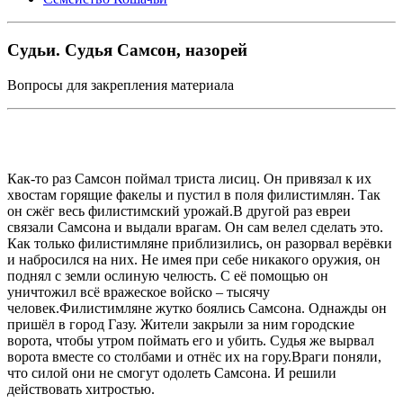
Судьи. Судья Самсон, назорей
Вопросы для закрепления материала
Как-то раз Самсон поймал триста лисиц. Он привязал к их
хвостам горящие факелы и пустил в поля филистимлян. Так
он сжёг весь филистимский урожай.В другой раз евреи
связали Самсона и выдали врагам. Он сам велел сделать это.
Как только филистимляне приблизились, он разорвал верёвки
и набросился на них. Не имея при себе никакого оружия, он
поднял с земли ослиную челюсть. С её помощью он
уничтожил всё вражеское войско – тысячу
человек.Филистимляне жутко боялись Самсона. Однажды он
пришёл в город Газу. Жители закрыли за ним городские
ворота, чтобы утром поймать его и убить. Судья же вырвал
ворота вместе со столбами и отнёс их на гору.Враги поняли,
что силой они не смогут одолеть Самсона. И решили
действовать хитростью.