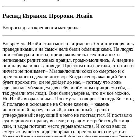
Распад Израиля. Пророки. Исайя
Вопросы для закрепления материала
Во времена Исайи стало много лицемеров. Они притворялись
праведниками, а на самом деле были обманщиками. На людях
они соблюдали посты, придерживались всех писаных и
неписаных религиозных правил, громко молились. А наедине
они нарушали все заповеди. При этом они считали, что никто
ничего не понимает.– Мы заключили союз со смертью и с
преисподнею сделали договор. Когда всепоражающий бич
будет проходить, он не дойдет до нас, – потому что ложь
сделали мы убежищем для себя, и обманом прикроем себя, –
так думали эти люди. Они были уверены, что им всё можно.
Но Исайя возражал им:– Посему так говорит Господь Бог: вот,
Я полагаю в основание на Сионе камень, – камень
испытанный, краеугольный, драгоценный, крепко
утвержденный: верующий в него не постыдится. И поставлю
суд мерилом и правду весами; и градом истребится убежище
лжи, и воды потопят место укрывательства. И союз ваш со
смертью рушится, и договор ваш с преисподнею не устоит.