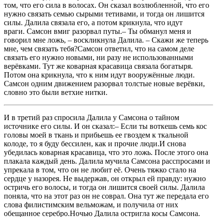
том, что его сила в волосах. Он сказал возлюбленной, что его
нужно связать семью сырыми тетивами, и тогда он лишится
силы. Далила связала его, а потом крикнула, что идут
враги. Самсон вмиг разорвал путы.– Ты обманул меня и
говорил мне ложь, – воскликнула Далила. – Скажи же теперь
мне, чем связать тебя?Самсон ответил, что на самом деле
связать его нужно новыми, ни разу не использованными
верёвками. Тут же коварная красавица связала богатыря.
Потом она крикнула, что к ним идут вооружённые люди.
Самсон одним движением разорвал толстые новые верёвки,
словно это были ветхие нитки.
И в третий раз спросила Далила у Самсона о тайном
источнике его силы. И он сказал:– Если ты воткешь семь кос
головы моей в ткань и прибьешь ее гвоздем к ткальной
колоде, то я буду бессилен, как и прочие люди.И снова
убедилась коварная красавица, что это ложь. После этого она
плакала каждый день. Далила мучила Самсона расспросами и
упрекала в том, что он не любит её. Очень тяжко стало на
сердце у назорея. Не выдержав, он открыл ей правду: нужно
остричь его волосы, и тогда он лишится своей силы. Далила
поняла, что на этот раз он не соврал. Она тут же передала его
слова филистимским вельможам, и получила от них
обещанное серебро.Ночью Далила остригла косы Самсона.