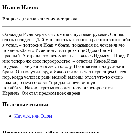
Исав и Иаков
Вопросы для закрепления материала
Однажды Исав вернулся с охоты с пустыми руками. Он был
очень голоден.– Дай мне поесть красного, красного этого, ибо
я устал, – попросил Исав у брата, показывая на чечевичную
похлёбку.За это Исав получил прозвище Эдом (Едом) –
красный. А страна его потомков называлась Идумея.– Продай
мне теперь же свое первородство, – ответил Иаков.Исав
подумал – не умирать же с голоду. И согласился на условия
брата. Он получил еду, а Иаков взамен стал первенцем.С тех
пор, когда человек ради мелкой выгоды отдал что-то очень
важное, о нём говорят "продал за чечевичную
похлёбку".Иаков через много лет получил второе имя
Израиль. Он стал предком всех евреев.
Полезные ссылки
Идумея, или Эдом
Чечевичная похлёбка и первородство