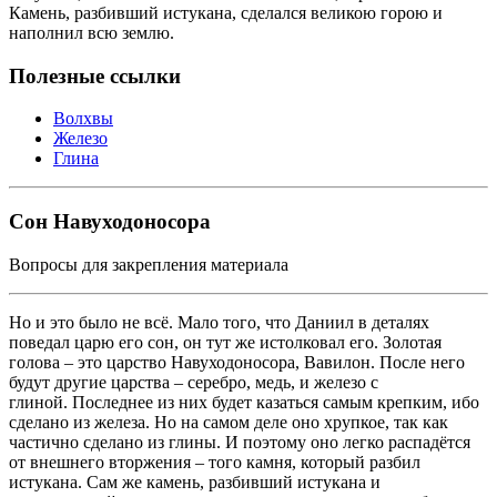
Камень, разбивший истукана, сделался великою горою и
наполнил всю землю.
Полезные ссылки
Волхвы
Железо
Глина
Сон Навуходоносора
Вопросы для закрепления материала
Но и это было не всё. Мало того, что Даниил в деталях
поведал царю его сон, он тут же истолковал его. Золотая
голова – это царство Навуходоносора, Вавилон. После него
будут другие царства – серебро, медь, и железо с
глиной. Последнее из них будет казаться самым крепким, ибо
сделано из железа. Но на самом деле оно хрупкое, так как
частично сделано из глины. И поэтому оно легко распадётся
от внешнего вторжения – того камня, который разбил
истукана. Сам же камень, разбивший истукана и