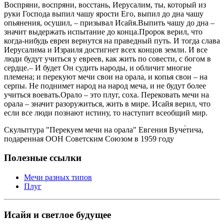
Воспряни, воспряни, восстань, Иерусалим, ты, который из
руки Господа выпил чашу ярости Его, выпил до дна чашу
опьянения, осушил, – призывал Исайя.Выпить чашу до дна –
значит выдержать испытание до конца.Пророк верил, что
когда-нибудь евреи вернутся на праведный путь. И тогда слава
Иерусалима и Израиля достигнет всех концов земли. И все
люди будут учиться у евреев, как жить по совести, с богом в
сердце.– И будет Он судить народы, и обличит многие
племена; и перекуют мечи свои на орала, и копья свои – на
серпы. Не поднимет народ на народ меча, и не будут более
учиться воевать.Орало – это плуг, соха. Перековать мечи на
орала – значит разоружиться, жить в мире. Исайя верил, что
если все люди познают истину, то наступит всеобщий мир.
Скульптура "Перекуем мечи на орала" Евгения Вуче́тича,
подаренная ООН Советским Союзом в 1959 году
Полезные ссылки
Мечи разных типов
Плуг
Исайя и светлое будущее