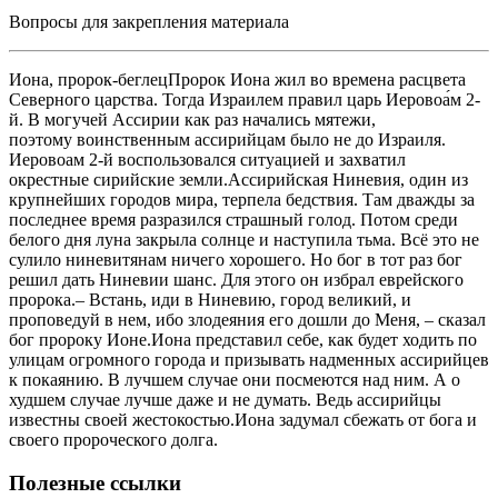
Вопросы для закрепления материала
Иона, пророк-беглецПророк Иона жил во времена расцвета
Северного царства. Тогда Израилем правил царь Иеровоа́м 2-
й. В могучей Ассирии как раз начались мятежи,
поэтому воинственным ассирийцам было не до Израиля.
Иеровоам 2-й воспользовался ситуацией и захватил
окрестные сирийские земли.Ассирийская Ниневия, один из
крупнейших городов мира, терпела бедствия. Там дважды за
последнее время разразился страшный голод. Потом среди
белого дня луна закрыла солнце и наступила тьма. Всё это не
сулило ниневитянам ничего хорошего. Но бог в тот раз бог
решил дать Ниневии шанс. Для этого он избрал еврейского
пророка.– Встань, иди в Ниневию, город великий, и
проповедуй в нем, ибо злодеяния его дошли до Меня, – сказал
бог пророку Ионе.Иона представил себе, как будет ходить по
улицам огромного города и призывать надменных ассирийцев
к покаянию. В лучшем случае они посмеются над ним. А о
худшем случае лучше даже и не думать. Ведь ассирийцы
известны своей жестокостью.Иона задумал сбежать от бога и
своего пророческого долга.
Полезные ссылки