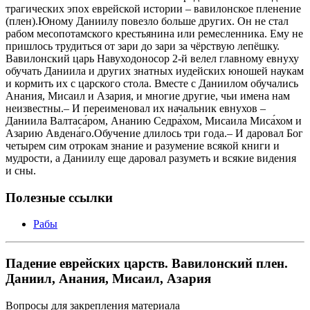
трагических эпох еврейской истории – вавилонское пленение
(плен).Юному Даниилу повезло больше других. Он не стал
рабом месопотамского крестьянина или ремесленника. Ему не
пришлось трудиться от зари до зари за чёрствую лепёшку.
Вавилонский царь Навуходоносор 2-й велел главному евнуху
обучать Даниила и других знатных иудейских юношей наукам
и кормить их с царского стола. Вместе с Даниилом обучались
Анания, Мисаил и Азария, и многие другие, чьи имена нам
неизвестны.– И переименовал их начальник евнухов –
Даниила Валтаса́ром, Ананию Седра́хом, Мисаила Миса́хом и
Азарию Авдена́го.Обучение длилось три года.– И даровал Бог
четырем сим отрокам знание и разумение всякой книги и
мудрости, а Даниилу еще даровал разуметь и всякие видения
и сны.
Полезные ссылки
Рабы
Падение еврейских царств. Вавилонский плен.
Даниил, Анания, Мисаил, Азария
Вопросы для закрепления материала