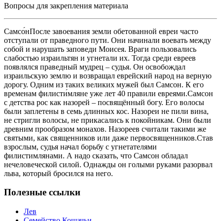
Вопросы для закрепления материала
Самсо́нПосле завоевания земли обетованной евреи часто
отступали от праведного пути. Они начинали воевать между
собой и нарушать заповеди Моисея. Враги пользовались
слабостью израильтян и угнетали их. Тогда среди евреев
появлялся праведный мудрец – судья. Он освобождал
израильскую землю и возвращал еврейский народ на верную
дорогу. Одним из таких великих мужей был Самсон. К его
временам филисти́мляне уже лет 40 правили евреями.Самсон
с детства рос как назорей – посвящённый богу. Его волосы
были заплетены в семь длинных кос. Назореи не пили вина,
не стригли волосы, не прикасались к покойникам. Они были
древним прообразом монахов. Назореев считали такими же
святыми, как священников или даже первосвященников.Став
взрослым, судья начал борьбу с угнетателями
филистимлянами. А надо сказать, что Самсон обладал
нечеловеческой силой. Однажды он голыми руками разорвал
льва, который бросился на него.
Полезные ссылки
Лев
Семейство Кошачьи