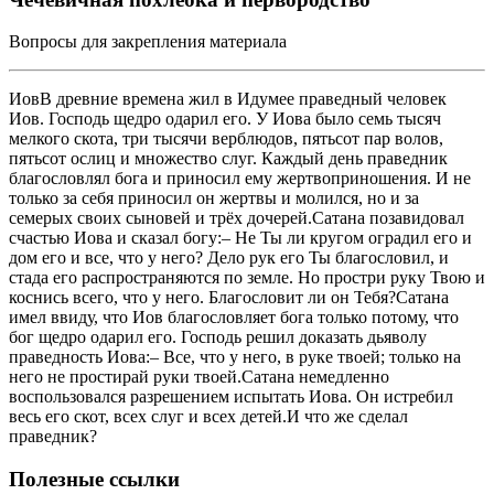
Вопросы для закрепления материала
ИовВ древние времена жил в Идумее праведный человек
Иов. Господь щедро одарил его. У Иова было семь тысяч
мелкого скота, три тысячи верблюдов, пятьсот пар волов,
пятьсот ослиц и множество слуг. Каждый день праведник
благословлял бога и приносил ему жертвоприношения. И не
только за себя приносил он жертвы и молился, но и за
семерых своих сыновей и трёх дочерей.Сатана позавидовал
счастью Иова и сказал богу:– Не Ты ли кругом оградил его и
дом его и все, что у него? Дело рук его Ты благословил, и
стада его распространяются по земле. Но простри руку Твою и
коснись всего, что у него. Благословит ли он Тебя?Сатана
имел ввиду, что Иов благословляет бога только потому, что
бог щедро одарил его. Господь решил доказать дьяволу
праведность Иова:– Все, что у него, в руке твоей; только на
него не простирай руки твоей.Сатана немедленно
воспользовался разрешением испытать Иова. Он истребил
весь его скот, всех слуг и всех детей.И что же сделал
праведник?
Полезные ссылки