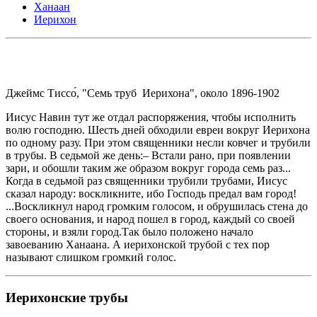
Ханаан
Иерихон
Джеймс Тиссо́, "Семь труб Иерихона", около 1896-1902
Иисус Навин тут же отдал распоряжения, чтобы исполнить
волю господню. Шесть дней обходили евреи вокруг Иерихона
по одному разу. При этом священники несли ковчег и трубили
в трубы. В седьмой же день:– Встали рано, при появлении
зари, и обошли таким же образом вокруг города семь раз...
Когда в седьмой раз священники трубили трубами, Иисус
сказал народу: воскликните, ибо Господь предал вам город!
...Воскликнул народ громким голосом, и обрушилась стена до
своего основания, и народ пошел в город, каждый со своей
стороны, и взяли город.Так было положено начало
завоеванию Ханаана. А иерихонской трубой с тех пор
называют слишком громкий голос.
Иерихонские трубы