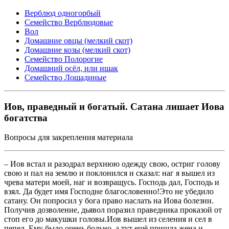
Верблюд одногорбый
Семейство Верблюдовые
Вол
Домашние овцы (мелкий скот)
Домашние козы (мелкий скот)
Семейство Полорогие
Домашний осёл, или ишак
Семейство Лошадиные
Иов, праведный и богатый. Сатана лишает Иова
богатства
Вопросы для закрепления материала
– Иов встал и разодрал верхнюю одежду свою, остриг голову
свою и пал на землю и поклонился и сказал: наг я вышел из
чрева матери моей, наг и возвращусь. Господь дал, Господь и
взял. Да будет имя Господне благословенно!Это не убедило
сатану. Он попросил у бога право наслать на Иова болезни.
Получив дозволение, дьявол поразил праведника проказой от
стоп его до макушки головы.Иов вышел из селения и сел в
пепел. Ему было очень больно, а тут ещё пришла жена и