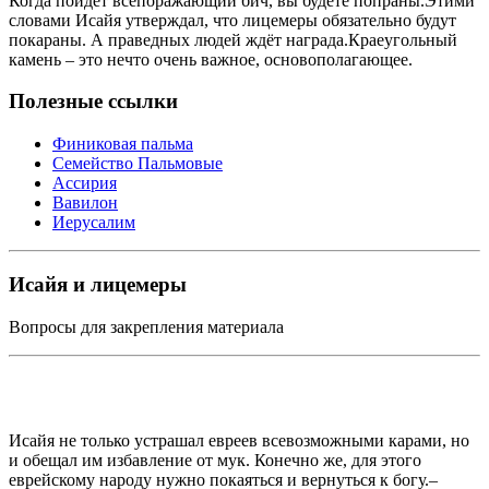
Когда пойдет всепоражающий бич, вы будете попраны.Этими
словами Исайя утверждал, что лицемеры обязательно будут
покараны. А праведных людей ждёт награда.Краеугольный
камень – это нечто очень важное, основополагающее.
Полезные ссылки
Финиковая пальма
Семейство Пальмовые
Ассирия
Вавилон
Иерусалим
Исайя и лицемеры
Вопросы для закрепления материала
Исайя не только устрашал евреев всевозможными карами, но
и обещал им избавление от мук. Конечно же, для этого
еврейскому народу нужно покаяться и вернуться к богу.–