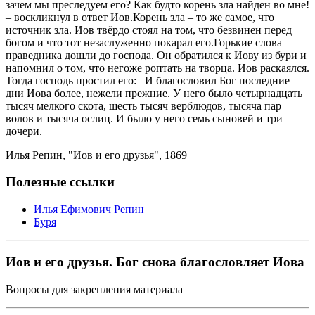
зачем мы преследуем его? Как будто корень зла найден во мне!
– воскликнул в ответ Иов.Корень зла – то же самое, что
источник зла. Иов твёрдо стоял на том, что безвинен перед
богом и что тот незаслуженно покарал его.Горькие слова
праведника дошли до господа. Он обратился к Иову из бури и
напомнил о том, что негоже роптать на творца. Иов раскаялся.
Тогда господь простил его:– И благословил Бог последние
дни Иова более, нежели прежние. У него было четырнадцать
тысяч мелкого скота, шесть тысяч верблюдов, тысяча пар
волов и тысяча ослиц. И было у него семь сыновей и три
дочери.
Илья Репин, "Иов и его друзья", 1869
Полезные ссылки
Илья Ефимович Репин
Буря
Иов и его друзья. Бог снова благословляет Иова
Вопросы для закрепления материала