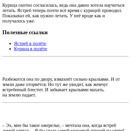
Курица охотно согласилась, ведь она давно хотела научиться
летать. Ястреб теперь почти всё время с курицей проводил.
Показывал ей, как нужно летать. У неё вроде как и
получалось уже.
Полезные ссылки
Ястреб в полёте
Курица в полёте
Разбежится она по двору, взмахнёт сильно крыльями. И от
земли даже оторвётся. Но тут же увидит, как жемчуг
ястребиный блестит. И забывает крыльями махать,
на землю падает.
– Эх, мне бы такое ожерелье, – мечтала она, когда ястреб
домой улетал. – Я бы стала самой красивой птицей на свете!