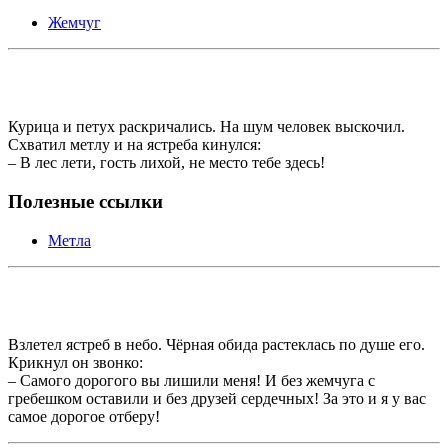
Жемчуг
Курица и петух раскричались. На шум человек выскочил.
Схватил метлу и на ястреба кинулся:
– В лес лети, гость лихой, не место тебе здесь!
Полезные ссылки
Метла
Взлетел ястреб в небо. Чёрная обида растеклась по душе его.
Крикнул он звонко:
– Самого дорогого вы лишили меня! И без жемчуга с
гребешком оставили и без друзей сердечных! За это и я у вас
самое дорогое отберу!