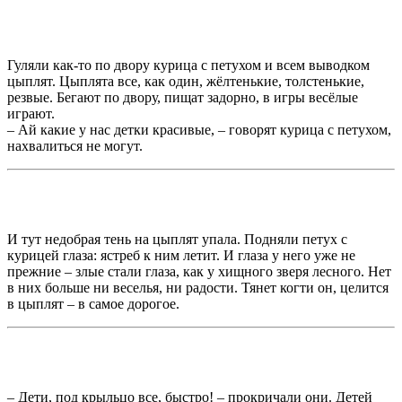
Гуляли как-то по двору курица с петухом и всем выводком
цыплят. Цыплята все, как один, жёлтенькие, толстенькие,
резвые. Бегают по двору, пищат задорно, в игры весёлые
играют.
– Ай какие у нас детки красивые, – говорят курица с петухом,
нахвалиться не могут.
И тут недобрая тень на цыплят упала. Подняли петух с
курицей глаза: ястреб к ним летит. И глаза у него уже не
прежние – злые стали глаза, как у хищного зверя лесного. Нет
в них больше ни веселья, ни радости. Тянет когти он, целится
в цыплят – в самое дорогое.
– Дети, под крыльцо все, быстро! – прокричали они. Детей