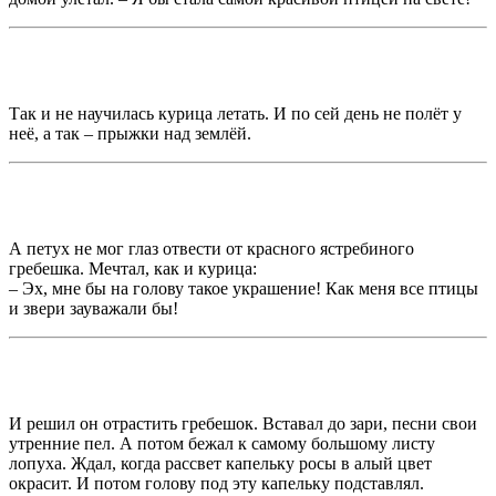
Так и не научилась курица летать. И по сей день не полёт у
неё, а так – прыжки над землёй.
А петух не мог глаз отвести от красного ястребиного
гребешка. Мечтал, как и курица:
– Эх, мне бы на голову такое украшение! Как меня все птицы
и звери зауважали бы!
И решил он отрастить гребешок. Вставал до зари, песни свои
утренние пел. А потом бежал к самому большому листу
лопуха. Ждал, когда рассвет капельку росы в алый цвет
окрасит. И потом голову под эту капельку подставлял.