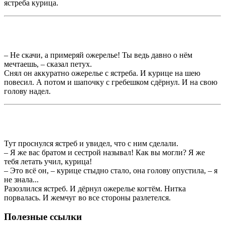
ястреба курица.
– Не скачи, а примеряй ожерелье! Ты ведь давно о нём
мечтаешь, – сказал петух.
Снял он аккуратно ожерелье с ястреба. И курице на шею
повесил. А потом и шапочку с гребешком сдёрнул. И на свою
голову надел.
Тут проснулся ястреб и увидел, что с ним сделали.
– Я же вас братом и сестрой называл! Как вы могли? Я же
тебя летать учил, курица!
– Это всё он, – курице стыдно стало, она голову опустила, – я
не знала...
Разозлился ястреб. И дёрнул ожерелье когтём. Нитка
порвалась. И жемчуг во все стороны разлетелся.
Полезные ссылки