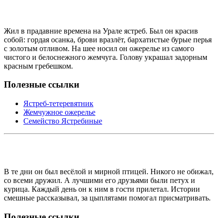
Жил в прадавние времена на Урале ястреб. Был он красив
собой: гордая осанка, брови вразлёт, бархатистые бурые перья
с золотым отливом. На шее носил он ожерелье из самого
чистого и белоснежного жемчуга. Голову украшал задорным
красным гребешком.
Полезные ссылки
Ястреб-тетеревятник
Жемчужное ожерелье
Семейство Ястребиные
В те дни он был весёлой и мирной птицей. Никого не обижал,
со всеми дружил. А лучшими его друзьями были петух и
курица. Каждый день он к ним в гости прилетал. Истории
смешные рассказывал, за цыплятами помогал присматривать.
Полезные ссылки