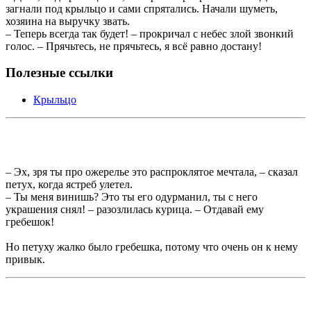
загнали под крыльцо и сами спрятались. Начали шуметь,
хозяина на выручку звать.
– Теперь всегда так будет! – прокричал с небес злой звонкий
голос. – Прячьтесь, не прячьтесь, я всё равно достану!
Полезные ссылки
Крыльцо
– Эх, зря ты про ожерелье это распроклятое мечтала, – сказал
петух, когда ястреб улетел.
– Ты меня винишь? Это ты его одурманил, ты с него
украшения снял! – разозлилась курица. – Отдавай ему
гребешок!
Но петуху жалко было гребешка, потому что очень он к нему
привык.