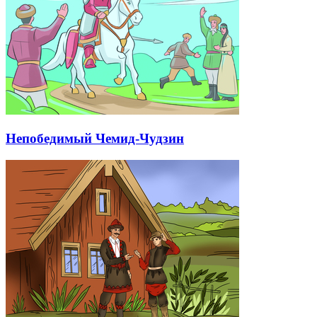
Непобедимый Чемид-Чудзин