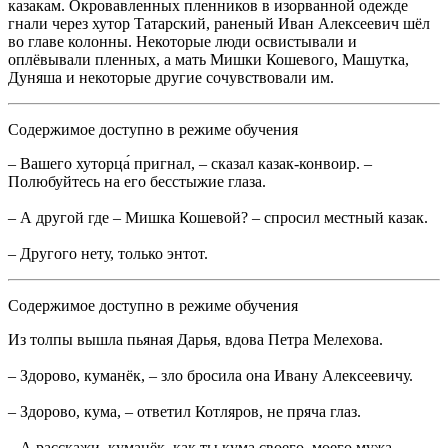
казакам. Окровавленных пленников в изорванной одежде
гнали через хутор Татарский, раненый Иван Алексеевич шёл
во главе колонны. Некоторые люди освистывали и
оплёвывали пленных, а мать Мишки Кошевого, Машутка,
Дуняша и некоторые другие сочувствовали им.
Содержимое доступно в режиме обучения
– Вашего хуторца́ пригнал, – сказал казак-конвоир. –
Полюбуйтесь на его бесстыжие глаза.
– А другой где – Мишка Кошевой? – спросил местный казак.
– Другого нету, только энтот.
Содержимое доступно в режиме обучения
Из толпы вышла пьяная Дарья, вдова Петра Мелехова.
– Здорово, куманёк, – зло бросила она Ивану Алексеевичу.
– Здорово, кума, – ответил Котляров, не пряча глаз.
– А расскажи, куманёк, как ты кума своего, моего мужа