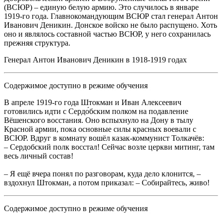
(ВСЮР) – единую белую армию. Это случилось в январе
1919-го года. Главнокомандующим ВСЮР стал генерал Антон
Иванович Деникин. Донское войско не было распущено. Хоть
оно и являлось составной частью ВСЮР, у него сохранилась
прежняя структура.
Генерал Антон Иванович Деникин в 1918-1919 годах
Содержимое доступно в режиме обучения
В апреле 1919-го года Штокман и Иван Алексеевич
готовились идти с Сердо́бским полком на подавление
Вёшенского восстания. Оно вспыхнуло на Дону в тылу
Красной армии, пока основные силы красных воевали с
ВСЮР. Вдруг в комнату вошёл казак-коммунист Толкачёв:
– Сердобский полк восстал! Сейчас возле церкви митинг, там
весь личный состав!
– Я ещё вчера понял по разговорам, куда дело клонится, –
вздохнул Штокман, а потом приказал: – Собирайтесь, живо!
Содержимое доступно в режиме обучения