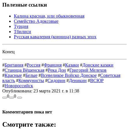
Полезные ссылки
Калина красная, или обыкновенная
Семейство Адоксовые
Турция
Тбилиси
Русская кавалерия (конница) разных эпох
Конец
#
Британия
#
Россия
#
Франция
#
Казаки
#
Донские казаки
#
Станица Вёшенская
#
Река Дон
#
Григорий Мелехов
#
Красные
#
Белые
#
Всевеликое Войско Донское
#
Советская
власть
#
Коммунисты
#
Сидорин
#
Деникин
#
ВСЮР
#
Новороссийск
Опубликована:
23 марта 2021 г. в 11:38
0
0
Комментариев пока нет
Смотрите также: