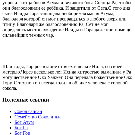
упросила отца богов Атума и великого бога Солнца Ра, чтобы
они благословили её ребёнка. И защитили от Сета.С того дня
сына Исиды Гора защищала необоримая магия Атума,
благодаря которой он мог превращаться в любого зверя или
птицу. Благодаря же благословению Ра, Сет не мог
определить местонахождение Исиды и Гора даже при помощи
сильнейших тёмных чар.
Шли годы, Гор рос втайне от всех в дельте Нила, со своей
матерью.Через несколько лет Исида хитростью выманила у Ра
могущественное Око Уаджет. Она передала божественное Око
Гору. С тех пор он всегда ходил в облике человека с головой
сокола.
Полезные ссылки
Сокол сапсан
Семейство Соколиные
Бог Атум
Бог Ра
Бог Гор