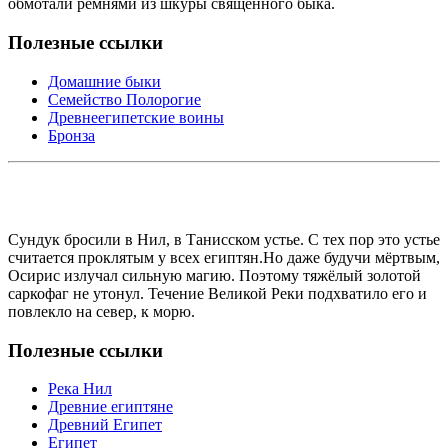
обмотали ремнями из шкуры священного быка.
Полезные ссылки
Домашние быки
Семейство Полорогие
Древнеегипетские воины
Бронза
Сундук бросили в Нил, в Танисском устье. С тех пор это устье
считается проклятым у всех египтян.Но даже будучи мёртвым,
Осирис излучал сильную магию. Поэтому тяжёлый золотой
саркофаг не утонул. Течение Великой Реки подхватило его и
повлекло на север, к морю.
Полезные ссылки
Река Нил
Древние египтяне
Древний Египет
Египет