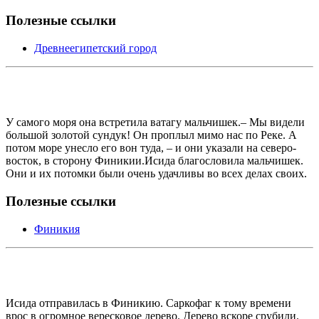
Полезные ссылки
Древнеегипетский город
У самого моря она встретила ватагу мальчишек.– Мы видели
большой золотой сундук! Он проплыл мимо нас по Реке. А
потом море унесло его вон туда, – и они указали на северо-
восток, в сторону Финикии.Исида благословила мальчишек.
Они и их потомки были очень удачливы во всех делах своих.
Полезные ссылки
Финикия
Исида отправилась в Финикию. Саркофаг к тому времени
врос в огромное вересковое дерево. Дерево вскоре срубили.