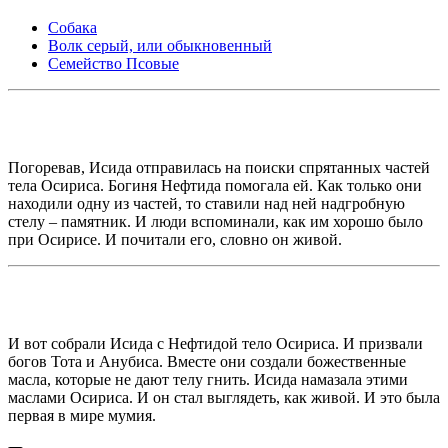
Собака
Волк серый, или обыкновенный
Семейство Псовые
Погоревав, Исида отправилась на поиски спрятанных частей
тела Осириса. Богиня Нефтида помогала ей. Как только они
находили одну из частей, то ставили над ней надгробную
стелу – памятник. И люди вспоминали, как им хорошо было
при Осирисе. И почитали его, словно он живой.
И вот собрали Исида с Нефтидой тело Осириса. И призвали
богов Тота и Анубиса. Вместе они создали божественные
масла, которые не дают телу гнить. Исида намазала этими
маслами Осириса. И он стал выглядеть, как живой. И это была
первая в мире мумия.