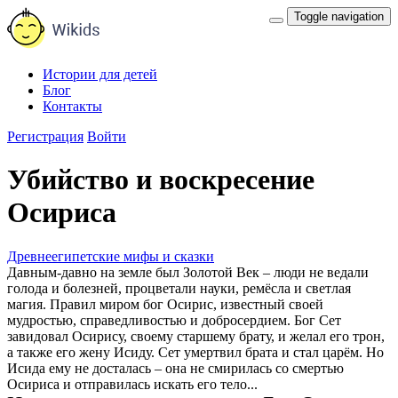
Toggle navigation
Истории для детей
Блог
Контакты
Регистрация
Войти
Убийство и воскресение
Осириса
Древнеегипетские мифы и сказки
Давным-давно на земле был Золотой Век – люди не ведали
голода и болезней, процветали науки, ремёсла и светлая
магия. Правил миром бог Осирис, известный своей
мудростью, справедливостью и добросердием. Бог Сет
завидовал Осирису, своему старшему брату, и желал его трон,
а также его жену Исиду. Сет умертвил брата и стал царём. Но
Исида ему не досталась – она не смирилась со смертью
Осириса и отправилась искать его тело...