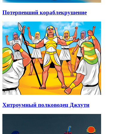
Потерпевший кораблекрушение
Хитроумный полководец Джхути