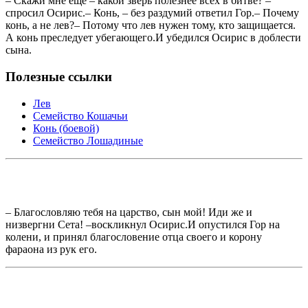
– Скажи мне ещё – какой зверь полезнее всех в битве? –
спросил Осирис.– Конь, – без раздумий ответил Гор.– Почему
конь, а не лев?– Потому что лев нужен тому, кто защищается.
А конь преследует убегающего.И убедился Осирис в доблести
сына.
Полезные ссылки
Лев
Семейство Кошачьи
Конь (боевой)
Семейство Лошадиные
– Благословляю тебя на царство, сын мой! Иди же и
низвергни Сета! –воскликнул Осирис.И опустился Гор на
колени, и принял благословение отца своего и корону
фараона из рук его.