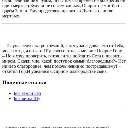
было величайшим чудом, ибо с начала времён не воскресал ни
один мертвец.Будучи не совсем живым, Осирис не мог быть
царём Земли. Ему предстояло править в Дуате – царстве
мёртвых.
– Ты унаследуешь трон земной, как я унаследовал его от Геба,
моего отца, а он – от Шу, своего отца, – молвил Осирис Гору.
– Но я хочу проверить, готов ли ты победить Сета и править
миром. Скажи мне, какой поступок самый благородный?– Нет
ничего благороднее, чем помочь невинно пострадавшему! –
ответил Гор.И убедился Осирис в благородстве сына.
Полезные ссылки
Бог земли Геб
Бог ветра Шу