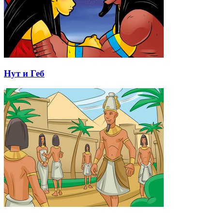
Нут и Геб