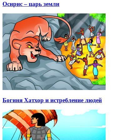
Осирис – царь земли
Богиня Хатхор и истребление людей