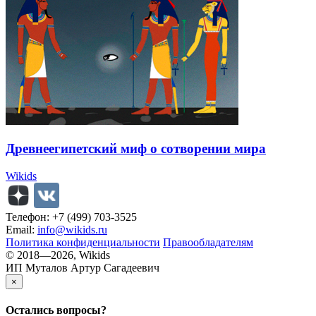
Древнеегипетский миф о сотворении мира
Wikids
Телефон: +7 (499) 703-3525
Email:
info@wikids.ru
Политика конфиденциальности
Правообладателям
© 2018—2026, Wikids
ИП Муталов Артур Сагадеевич
×
Остались
вопросы?