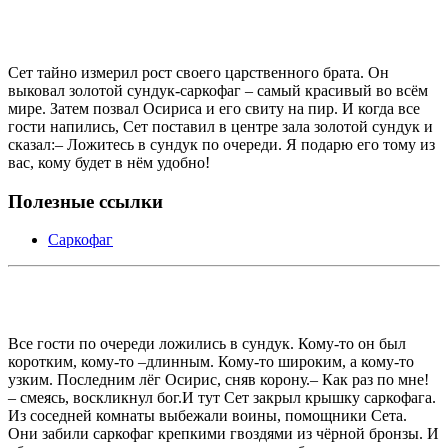
Сет тайно измерил рост своего царственного брата. Он
выковал золотой сундук-саркофаг – самый красивый во всём
мире. Затем позвал Осириса и его свиту на пир. И когда все
гости напились, Сет поставил в центре зала золотой сундук и
сказал:– Ложитесь в сундук по очереди. Я подарю его тому из
вас, кому будет в нём удобно!
Полезные ссылки
Саркофаг
Все гости по очереди ложились в сундук. Кому-то он был
коротким, кому-то –длинным. Кому-то широким, а кому-то
узким. Последним лёг Осирис, сняв корону.– Как раз по мне!
– смеясь, воскликнул бог.И тут Сет закрыл крышку саркофага.
Из соседней комнаты выбежали воины, помощники Сета.
Они забили саркофаг крепкими гвоздями из чёрной бронзы. И