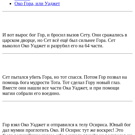
Око Гора, или Уаджет
И вот вырос бог Гор, и бросил вызов Сету. Они сражались в
царском дворце, но Сет всё ещё был сильнее Гора. Сет
выколол Око Уаджет и разрубил его на 64 части.
Сет пытался убить Гора, но тот спасся. Потом Гор позвал на
помощь бога мудрости Тота. Тот сделал Гору новый глаз.
Вместе они нашли все части Ока Уаджет, и при помощи
магии собрали его воедино.
Гор взял Око Уаджет и отправился к телу Осириса. Юный бог
дал мумии проглотить Око. И Осирис тут же воскрес! Это